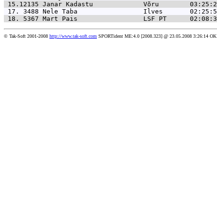
 15.12135 
Janar Kadastu             Võru        03:25:2
 17. 3488 
Nele Taba                 Ilves       02:25:5
 18. 5367 
Mart Pais                 LSF PT      02:08:3
© Tak-Soft 2001-2008
http://www.tak-soft.com
SPORTident ME:4.0 [2008.323] @ 23.05.2008 3:26:14 OK 