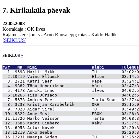
7. Kirikuküla päevak
22.05.2008
Korraldaja : OK Ilves
Rajameister : jooks - Arno Ruusalepp; ratas - Kaido Hallik
[
SEIKLUS
]
SEIKLUS
^
###   NR  Nimi                      Klubi       Tulemus
  1. 9598 
Martti Mikk               TÜ          03:02:0
  2.10219 
Väino Ellamik             Elion       03:14:5
  3. 2721 
Katri Saar                Kape        03:24:1
  4. 9382 
Tõnu Hendrikson           Võru        03:47:3
  5. 4178 
Anniki Inno               Ilves       04:02:5
  6.10265 
Tiiu Jüriado                          04:02:5
  7. 5673 
Andres Pae                Tartu Suus  03:37:4
  8. 3233 
Kristjan Karabelnik       OKH         03:15:0
  9. 7028 
Aigar Sirel               TÜ          03:49:2
 10. 9322 
Anne Must                 EROK        03:26:3
 11.11726 
Marko Veisson             Tartu       04:08:3
 12. 3585 
Kadri Limberg             Rakv        02:37:1
 13. 6953 
Artur Novek                           02:20:3
 13.12219 
Asko Seeba                            02:20:3
 15.12231 
Maarja Sadam              TÜ          03:25:2