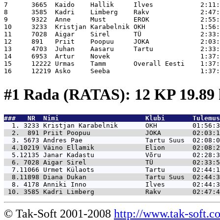
7      3665  Kaido    Hallik     Ilves            2:11:08	11	0:58:47	22	3:09:55	
8      3585  Kadri    Limberg    Rakv             2:47:48	12	0:56:56	18	3:44:44	
9      9322  Anne     Must       EROK             2:55:56	8	1:52:11	22	4:48:07	
10     3233  Kristjan Karabelnik OKH              1:56:39	12	0:48:27	17	2:45:06	
11     7028  Aigar    Sirel      TÜ               2:33:59	12	1:13:00	17	3:46:59	
12     891   Priit    Poopuu     JOKA             2:03:12	12	0:42:41	15	2:45:53	
13     4703  Juhan    Aasaru     Tartu            2:33:11	10	0:54:23	17	3:27:34	
14     6953  Artur    Novek                       1:37:03	3	1:16:25	13	2:53:28	
15     12222 Urmas    Tamm       Overall Eesti    1:37:27	3	1:16:37	13	2:54:04	
#1 Rada (RATAS): 12 KP 19.8
###   NR  Nimi                      Klubi       Tulemus
  1. 3233 
Kristjan Karabelnik       OKH         01:56:3
  2.  891 
Priit Poopuu              JOKA        02:03:1
  3. 5673 
Andres Pae                Tartu Suus  02:08:0
  4.10219 
Väino Ellamik             Elion       02:08:2
  5.12135 
Janar Kadastu             Võru        02:28:3
  6. 7028 
Aigar Sirel               TÜ          02:33:5
  7.11066 
Urmet Külaots             Tartu       02:44:1
  8.11898 
Diana Dukan               Tartu Suus  02:44:3
  8. 4178 
Anniki Inno               Ilves       02:44:3
 10. 3585 
Kadri Limberg             Rakv        02:47:4
© Tak-Soft 2001-2008
http://www.tak-soft.c