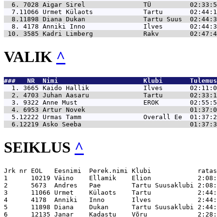
  6. 7028 
Aigar Sirel               TÜ          02:33:5
  7.11066 
Urmet Külaots             Tartu       02:44:1
  8.11898 
Diana Dukan               Tartu Suus  02:44:3
  8. 4178 
Anniki Inno               Ilves       02:44:3
 10. 3585 
Kadri Limberg             Rakv        02:47:4
VALIK
^
###   NR  Nimi                      Klubi       Tulemus
  1. 3665 
Kaido Hallik              Ilves       02:11:0
  2. 4703 
Juhan Aasaru              Tartu       02:33:1
  3. 9322 
Anne Must                 EROK        02:55:5
  4. 6953 
Artur Novek                           01:37:0
  5.12222 
Urmas Tamm                Overall Ee  01:37:2
  6.12219 
Asko Seeba                            01:37:3
SEIKLUS
^
Jrk nr EOL   Eesnimi  Perek.nimi Klubi            ratas  	KP	jooks  	KP	kokku  	
1      10219 Väino    Ellamik    Elion            2:08:22	12	1:01:11	22	3:09:33	
2      5673  Andres   Pae        Tartu Suusaklubi 2:08:00	12	1:32:04	22	3:40:04	
3      11066 Urmet    Külaots    Tartu            2:44:13	12	1:37:24	22	4:21:37	
4      4178  Anniki   Inno       Ilves            2:44:37	12	1:37:20	22	4:21:57	
5      11898 Diana    Dukan      Tartu Suusaklubi 2:44:37	12	1:37:25	22	4:22:02	
6      12135 Janar    Kadastu    Võru             2:28:31	12	2:08:24	22	4:36:55	