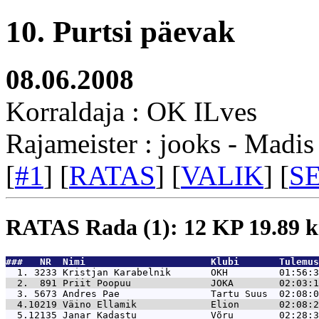
10. Purtsi päevak
08.06.2008
Korraldaja : OK ILves
Rajameister : jooks - Madis
[
#1
] [
RATAS
] [
VALIK
] [
S
RATAS Rada (1): 12 KP 19.89
###   NR  Nimi                      Klubi       Tulemus
  1. 3233 
Kristjan Karabelnik       OKH         01:56:3
  2.  891 
Priit Poopuu              JOKA        02:03:1
  3. 5673 
Andres Pae                Tartu Suus  02:08:0
  4.10219 
Väino Ellamik             Elion       02:08:2
  5.12135 
Janar Kadastu             Võru        02:28:3