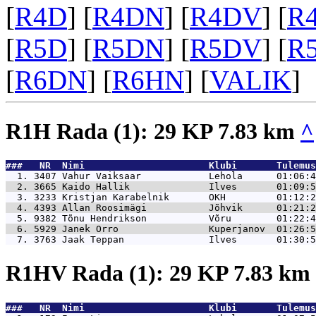
[
R4D
] [
R4DN
] [
R4DV
] [
R
[
R5D
] [
R5DN
] [
R5DV
] [
R
[
R6DN
] [
R6HN
] [
VALIK
]
R1H Rada (1): 29 KP 7.83 km
^
###   NR  Nimi                      Klubi       Tulemus
  1. 3407 
Vahur Vaiksaar            Lehola      01:06:4
  2. 3665 
Kaido Hallik              Ilves       01:09:5
  3. 3233 
Kristjan Karabelnik       OKH         01:12:2
  4. 4393 
Allan Roosimägi           Jõhvik      01:21:2
  5. 9382 
Tõnu Hendrikson           Võru        01:22:4
  6. 5929 
Janek Orro                Kuperjanov  01:26:5
  7. 3763 
Jaak Teppan               Ilves       01:30:5
R1HV Rada (1): 29 KP 7.83 km
###   NR  Nimi                      Klubi       Tulemus