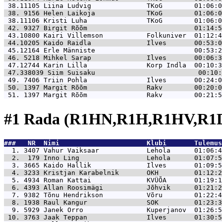
 38.11105 
Liina Ludvig              TKoG        01:06:0
 38. 9156 
Helen Laikoja             TKoG        01:06:0
 38.11106 
Kristi Luha               TKoG        01:06:0
 42. 9327 
Birgit Rõõm                           01:14:5
 43.10800 
Kairi Villemson           Folkuniver  01:12:4
 44.10205 
Kaido Raidla              Ilves       00:53:0
 45.12164 
Erle Männiste                         00:53:2
 46. 5218 
Mihkel Sarap              Ilves       00:06:3
 47.12744 
Karin Lilla               Korp Indla  00:10:3
 47.338039 
Siim Suisaku                          00:10:
 49. 7406 
Triin Pohla               Ilves       00:24:0
 50. 1397 
Margit Rõõm               Rakv        00:20:0
 51. 1397 
Margit Rõõm               Rakv        00:21:5
#1 Rada (R1HN,R1H,R1HV,R1D
###   NR  Nimi                      Klubi       Tulemus
  1. 3407 
Vahur Vaiksaar            Lehola      01:06:4
  2.  179 
Inno Ling                 Lehola      01:07:5
  3. 3665 
Kaido Hallik              Ilves       01:09:5
  4. 3233 
Kristjan Karabelnik       OKH         01:12:2
  5. 4934 
Roman Kattai              KVÜÕA       01:19:1
  6. 4393 
Allan Roosimägi           Jõhvik      01:21:2
  7. 9382 
Tõnu Hendrikson           Võru        01:22:4
  8. 1938 
Raul Kangur               SOK         01:23:3
  9. 5929 
Janek Orro                Kuperjanov  01:26:5
 10. 3763 
Jaak Teppan               Ilves       01:30:5