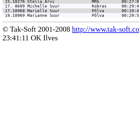
 15.10276 
Stella Arvi               MRG         00:27:0
 17. 8609 
Michelle Suur             Kobras      00:29:4
 17.10968 
Marielle Suur             Põlva       00:29:4
 19.10969 
Marianne Suur             Põlva       00:29:5
© Tak-Soft 2001-2008
http://www.tak-soft.c
23:41:11 OK Ilves