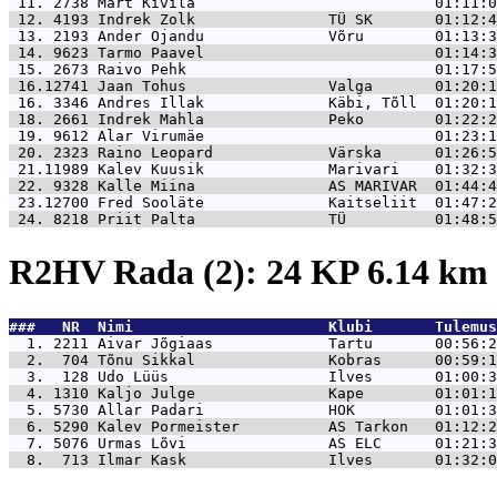
 11. 2738 
Märt Kivila                           01:11:0
 12. 4193 
Indrek Zolk               TÜ SK       01:12:4
 13. 2193 
Ander Ojandu              Võru        01:13:3
 14. 9623 
Tarmo Paavel                          01:14:3
 15. 2673 
Raivo Pehk                            01:17:5
 16.12741 
Jaan Tohus                Valga       01:20:1
 16. 3346 
Andres Illak              Käbi, Tõll  01:20:1
 18. 2661 
Indrek Mahla              Peko        01:22:2
 19. 9612 
Alar Virumäe                          01:23:1
 20. 2323 
Raino Leopard             Värska      01:26:5
 21.11989 
Kalev Kuusik              Marivari    01:32:3
 22. 9328 
Kalle Miina               AS MARIVAR  01:44:4
 23.12700 
Fred Sooläte              Kaitseliit  01:47:2
 24. 8218 
Priit Palta               TÜ          01:48:5
R2HV Rada (2): 24 KP 6.14 km
###   NR  Nimi                      Klubi       Tulemus
  1. 2211 
Aivar Jõgiaas             Tartu       00:56:2
  2.  704 
Tõnu Sikkal               Kobras      00:59:1
  3.  128 
Udo Lüüs                  Ilves       01:00:3
  4. 1310 
Kaljo Julge               Kape        01:01:1
  5. 5730 
Allar Padari              HOK         01:01:3
  6. 5290 
Kalev Pormeister          AS Tarkon   01:12:2
  7. 5076 
Urmas Lõvi                AS ELC      01:21:3
  8.  713 
Ilmar Kask                Ilves       01:32:0