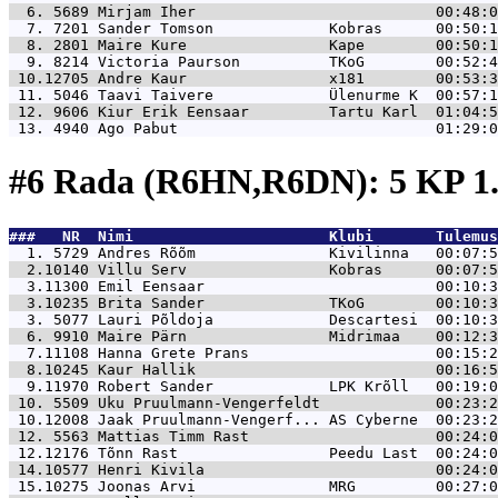
  6. 5689 
Mirjam Iher                           00:48:0
  7. 7201 
Sander Tomson             Kobras      00:50:1
  8. 2801 
Maire Kure                Kape        00:50:1
  9. 8214 
Victoria Paurson          TKoG        00:52:4
 10.12705 
Andre Kaur                x181        00:53:3
 11. 5046 
Taavi Taivere             Ülenurme K  00:57:1
 12. 9606 
Kiur Erik Eensaar         Tartu Karl  01:04:5
 13. 4940 
Ago Pabut                             01:29:0
#6 Rada (R6HN,R6DN): 5 KP 1
###   NR  Nimi                      Klubi       Tulemus
  1. 5729 
Andres Rõõm               Kivilinna   00:07:5
  2.10140 
Villu Serv                Kobras      00:07:5
  3.11300 
Emil Eensaar                          00:10:3
  3.10235 
Brita Sander              TKoG        00:10:3
  3. 5077 
Lauri Põldoja             Descartesi  00:10:3
  6. 9910 
Maire Pärn                Midrimaa    00:12:3
  7.11108 
Hanna Grete Prans                     00:15:2
  8.10245 
Kaur Hallik                           00:16:5
  9.11970 
Robert Sander             LPK Krõll   00:19:0
 10. 5509 
Uku Pruulmann-Vengerfeldt             00:23:2
 10.12008 
Jaak Pruulmann-Vengerf... AS Cyberne  00:23:2
 12. 5563 
Mattias Timm Rast                     00:24:0
 12.12176 
Tõnn Rast                 Peedu Last  00:24:0
 14.10577 
Henri Kivila                          00:24:0
 15.10275 
Joonas Arvi               MRG         00:27:0