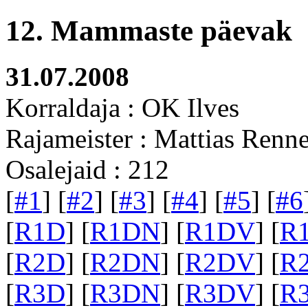
12. Mammaste päevak
31.07.2008
Korraldaja : OK Ilves
Rajameister : Mattias Renne
Osalejaid : 212
[
#1
] [
#2
] [
#3
] [
#4
] [
#5
] [
#6
[
R1D
] [
R1DN
] [
R1DV
] [
R
[
R2D
] [
R2DN
] [
R2DV
] [
R
[
R3D
] [
R3DN
] [
R3DV
] [
R