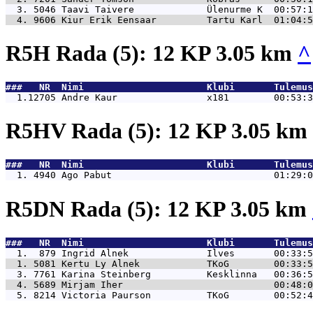
  3. 5046 
Taavi Taivere             Ülenurme K  00:57:1
  4. 9606 
Kiur Erik Eensaar         Tartu Karl  01:04:5
R5H Rada (5): 12 KP 3.05 km
^
###   NR  Nimi                      Klubi       Tulemus
  1.12705 
Andre Kaur                x181        00:53:3
R5HV Rada (5): 12 KP 3.05 km
###   NR  Nimi                      Klubi       Tulemus
  1. 4940 
Ago Pabut                             01:29:0
R5DN Rada (5): 12 KP 3.05 km
###   NR  Nimi                      Klubi       Tulemus
  1.  879 
Ingrid Alnek              Ilves       00:33:5
  1. 5081 
Kertu Ly Alnek            TKoG        00:33:5
  3. 7761 
Karina Steinberg          Kesklinna   00:36:5
  4. 5689 
Mirjam Iher                           00:48:0
  5. 8214 
Victoria Paurson          TKoG        00:52:4