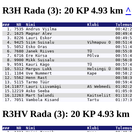
R3H Rada (3): 20 KP 4.93 km
^
###   NR  Nimi                      Klubi       Tulemus
  1. 7535 
Andrus Viilma                         00:42:2
  2. 1625 
Magnar Alev                           00:49:4
  3. 8226 
Lauri Eskor                           00:49:5
  4. 9425 
Siim Suisalu              Vihmapuu O  00:51:4
  5. 5052 
Esko Oras                             00:51:4
  6. 7680 
Janek Riives              TÜ          00:55:0
  7. 6716 
Ere Kürsa                 Põlva       00:55:4
  8. 9900 
Mikk Suisalu                          00:56:0
  9. 9591 
Kauri Kägo                TÜ          00:57:4
 10. 5312 
Margus Lukk               Helsingi Ü  00:58:1
 11. 1104 
Uve Nummert               Kape        00:58:2
 12. 5562 
Henn Rast                             00:58:3
 13. 5115 
Tarmo Tüür                            00:59:4
 14.11877 
Lauri Liivamägi           AS Webmedi  01:02:2
 15.12219 
Asko Seeba                            01:05:0
 16.12263 
Mart Salundi              Kaitseliit  01:13:2
 17. 7051 
Vambola Kisand            Tartu       01:37:3
R3HV Rada (3): 20 KP 4.93 km
###   NR  Nimi                      Klubi       Tulemus