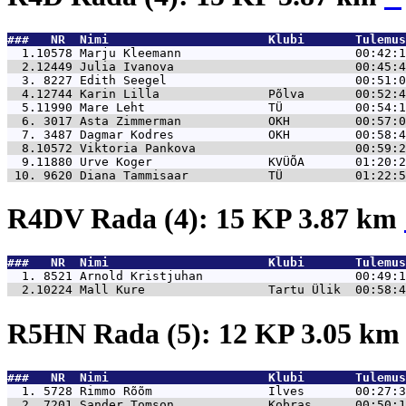
###   NR  Nimi                      Klubi       Tulemus
  1.10578 
Marju Kleemann                        00:42:1
  2.12449 
Julia Ivanova                         00:45:4
  3. 8227 
Edith Seegel                          00:51:0
  4.12744 
Karin Lilla               Põlva       00:52:4
  5.11990 
Mare Leht                 TÜ          00:54:1
  6. 3017 
Asta Zimmerman            OKH         00:57:0
  7. 3487 
Dagmar Kodres             OKH         00:58:4
  8.10572 
Viktoria Pankova                      00:59:2
  9.11880 
Urve Koger                KVÜÕA       01:20:2
 10. 9620 
Diana Tammisaar           TÜ          01:22:5
R4DV Rada (4): 15 KP 3.87 km
###   NR  Nimi                      Klubi       Tulemus
  1. 8521 
Arnold Kristjuhan                     00:49:1
  2.10224 
Mall Kure                 Tartu Ülik  00:58:4
R5HN Rada (5): 12 KP 3.05 k
###   NR  Nimi                      Klubi       Tulemus
  1. 5728 
Rimmo Rõõm                Ilves       00:27:3
  2. 7201 
Sander Tomson             Kobras      00:50:1