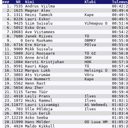
###   NR  Nimi                      Klubi       Tulemus
  1. 7535 
Andrus Viilma                         00:42:2
  2. 1625 
Magnar Alev                           00:49:4
  3. 1311 
Heini Tammik              Kape        00:49:5
  4. 8226 
Lauri Eskor                           00:49:5
  5. 9425 
Siim Suisalu              Vihmapuu O  00:51:4
  6. 5052 
Esko Oras                             00:51:4
  7.10683 
Ave Viitamees                         00:54:2
  8. 7680 
Janek Riives              TÜ          00:55:0
  9.    0 
Eero Ruokamo              OBMKY       00:55:0
 10. 6716 
Ere Kürsa                 Põlva       00:55:4
 11. 9900 
Mikk Suisalu                          00:56:0
 11. 5089 
Jüri Roosaare             TÜ GI       00:56:0
 13. 3235 
Anne Arold                OKH         00:56:5
 14. 1084 
Kersti Kristjuhan         HOK         00:57:3
 15. 9591 
Kauri Kägo                TÜ          00:57:4
 16. 5312 
Margus Lukk               Helsingi Ü  00:58:1
 17. 3803 
Ats Virumäe               Võru        00:58:1
 18. 1104 
Uve Nummert               Kape        00:58:2
 19. 5562 
Henn Rast                             00:58:3
 20. 5654 
Anu Iher                              00:59:3
 21. 5115 
Tarmo Tüür                            00:59:4
 22. 4910 
Leili Prans               Ilves       00:59:5
 23. 1072 
Heiki Rammul              Ilves       01:02:1
 24.11877 
Lauri Liivamägi           AS Webmedi  01:02:2
 25.  703 
Ülle Põldoja              Ilves       01:02:5
 26. 8915 
Triin Eerik                           01:03:4
 27.12219 
Asko Seeba                            01:05:0
 28.11999 
Hans Mölder               OÜ Luua HM  01:05:2
 29. 4924 
Maldo Kikkull                         01:05:3