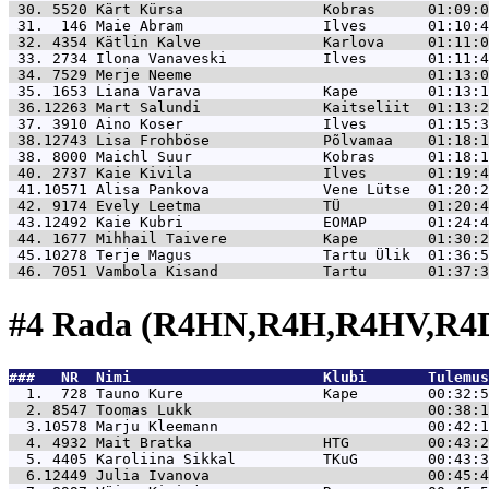
 30. 5520 
Kärt Kürsa                Kobras      01:09:0
 31.  146 
Maie Abram                Ilves       01:10:4
 32. 4354 
Kätlin Kalve              Karlova     01:11:0
 33. 2734 
Ilona Vanaveski           Ilves       01:11:4
 34. 7529 
Merje Neeme                           01:13:0
 35. 1653 
Liana Varava              Kape        01:13:1
 36.12263 
Mart Salundi              Kaitseliit  01:13:2
 37. 3910 
Aino Koser                Ilves       01:15:3
 38.12743 
Lisa Frohböse             Põlvamaa    01:18:1
 38. 8000 
Maichl Suur               Kobras      01:18:1
 40. 2737 
Kaie Kivila               Ilves       01:19:4
 41.10571 
Alisa Pankova             Vene Lütse  01:20:2
 42. 9174 
Evely Leetma              TÜ          01:20:4
 43.12492 
Kaie Kubri                EOMAP       01:24:4
 44. 1677 
Mihhail Taivere           Kape        01:30:2
 45.10278 
Terje Magus               Tartu Ülik  01:36:5
 46. 7051 
Vambola Kisand            Tartu       01:37:3
#4 Rada (R4HN,R4H,R4HV,R4D
###   NR  Nimi                      Klubi       Tulemus
  1.  728 
Tauno Kure                Kape        00:32:5
  2. 8547 
Toomas Lukk                           00:38:1
  3.10578 
Marju Kleemann                        00:42:1
  4. 4932 
Mait Bratka               HTG         00:43:2
  5. 4405 
Karoliina Sikkal          TKuG        00:43:3
  6.12449 
Julia Ivanova                         00:45:4