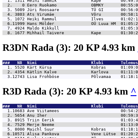
  1. 1311 
Heini Tammik              Kape        00:49:5
  2.    0 
Eero Ruokamo              OBMKY       00:55:0
  3. 5089 
Jüri Roosaare             TÜ GI       00:56:0
  4. 3803 
Ats Virumäe               Võru        00:58:1
  5. 1072 
Heiki Rammul              Ilves       01:02:1
  6.11999 
Hans Mölder               OÜ Luua HM  01:05:2
  7. 4924 
Maldo Kikkull                         01:05:3
  8. 1677 
Mihhail Taivere           Kape        01:30:2
R3DN Rada (3): 20 KP 4.93 km
###   NR  Nimi                      Klubi       Tulemus
  1. 5520 
Kärt Kürsa                Kobras      01:09:0
  2. 4354 
Kätlin Kalve              Karlova     01:11:0
  3.12743 
Lisa Frohböse             Põlvamaa    01:18:1
R3D Rada (3): 20 KP 4.93 km
^
###   NR  Nimi                      Klubi       Tulemus
  1.10683 
Ave Viitamees                         00:54:2
  2. 5654 
Anu Iher                              00:59:3
  3. 8915 
Triin Eerik                           01:03:4
  4. 7529 
Merje Neeme                           01:13:0
  5. 8000 
Maichl Suur               Kobras      01:18:1
  6.10571 
Alisa Pankova             Vene Lütse  01:20:2