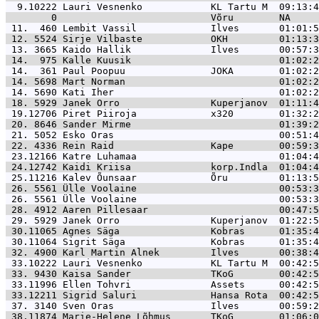
  9.10222 
Lauri Vesnenko            KL Tartu M  09:13:4
        0 
                          Võru        NA     
 11.  460 
Lembit Vassil             Ilves       01:01:5
 12. 5524 
Sirje Vilbaste            OKH         01:13:3
 13. 3665 
Kaido Hallik              Ilves       00:57:3
 14.  975 
Kalle Kuusik                          01:02:2
 14.  361 
Paul Poopuu               JOKA        01:02:2
 14. 5698 
Mart Norman                           01:02:2
 14. 5690 
Kati Iher                             01:02:2
 18. 5929 
Janek Orro                Kuperjanov  01:11:4
 19.12706 
Piret Piiroja             x320        01:32:2
 20. 8646 
Sander Mirme                          01:39:2
 21. 5052 
Esko Oras                             00:51:4
 22. 4336 
Rein Raid                 Kape        00:59:3
 23.12166 
Katre Luhamaa                         01:04:4
 24.12742 
Kaidi Kriisa              korp.Indla  01:04:4
 25.11216 
Kalev Õunsaar             Õru         01:13:5
 26. 5561 
Ülle Voolaine                         00:53:3
 26. 5561 
Ülle Voolaine                         00:53:3
 28. 4912 
Aaren Pillesaar                       00:47:5
 29. 5929 
Janek Orro                Kuperjanov  01:22:5
 30.11065 
Agnes Säga                Kobras      01:35:4
 30.11064 
Sigrit Säga               Kobras      01:35:4
 32. 4900 
Karl Martin Alnek         Ilves       00:38:4
 33.10222 
Lauri Vesnenko            KL Tartu M  00:42:5
 33. 9430 
Kaisa Sander              TKoG        00:42:5
 33.11996 
Ellen Tohvri              Assets      00:42:5
 33.12211 
Sigrid Saluri             Hansa Rota  00:42:5
 37. 3140 
Sven Oras                 Ilves       00:59:2
 38.11874 
Marie-Helene Lõhmus       TKoG        01:06:0