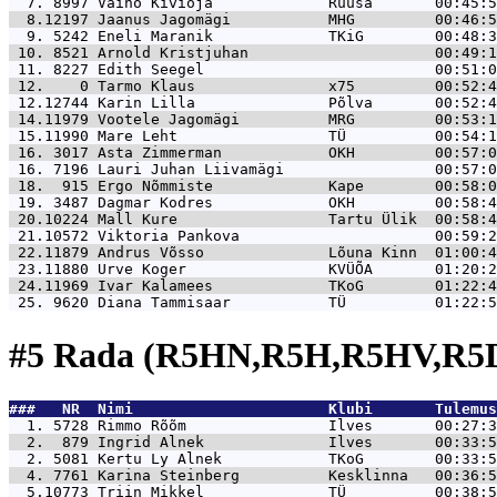
  7. 8997 
Väino Kivioja             Ruusa       00:45:5
  8.12197 
Jaanus Jagomägi           MHG         00:46:5
  9. 5242 
Eneli Maranik             TKiG        00:48:3
 10. 8521 
Arnold Kristjuhan                     00:49:1
 11. 8227 
Edith Seegel                          00:51:0
 12.    0 
Tarmo Klaus               x75         00:52:4
 12.12744 
Karin Lilla               Põlva       00:52:4
 14.11979 
Vootele Jagomägi          MRG         00:53:1
 15.11990 
Mare Leht                 TÜ          00:54:1
 16. 3017 
Asta Zimmerman            OKH         00:57:0
 16. 7196 
Lauri Juhan Liivamägi                 00:57:0
 18.  915 
Ergo Nõmmiste             Kape        00:58:0
 19. 3487 
Dagmar Kodres             OKH         00:58:4
 20.10224 
Mall Kure                 Tartu Ülik  00:58:4
 21.10572 
Viktoria Pankova                      00:59:2
 22.11879 
Andrus Võsso              Lõuna Kinn  01:00:4
 23.11880 
Urve Koger                KVÜÕA       01:20:2
 24.11969 
Ivar Kalamees             TKoG        01:22:4
 25. 9620 
Diana Tammisaar           TÜ          01:22:5
#5 Rada (R5HN,R5H,R5HV,R5D
###   NR  Nimi                      Klubi       Tulemus
  1. 5728 
Rimmo Rõõm                Ilves       00:27:3
  2.  879 
Ingrid Alnek              Ilves       00:33:5
  2. 5081 
Kertu Ly Alnek            TKoG        00:33:5
  4. 7761 
Karina Steinberg          Kesklinna   00:36:5
  5.10773 
Triin Mikkel              TÜ          00:38:5