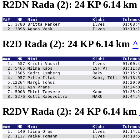
R2DN Rada (2): 24 KP 6.14 km
###   NR  Nimi                      Klubi       Tulemus
  1. 3780 
Britta Panker             Ilves       01:08:4
  2. 3896 
Agnes Vask                Ilves       01:10:1
R2D Rada (2): 24 KP 6.14 km
^
###   NR  Nimi                      Klubi       Tulemus
  1.  557 
Kristi Vassil             Ilves       01:00:4
  2. 5465 
Miina Käos                LSF PT      01:11:3
  3. 3585 
Kadri Limberg             Rakv        01:15:3
  4.  957 
Pille Illak               Käbi, Tõll  01:18:5
  5.12264 
Margi Tohus                           01:20:0
  6. 5321 
Ain Prans                             01:24:0
  7. 5008 
Ehtel Taevere             Kape        01:35:2
  8. 3276 
Rutti Räbovoitra          MARU        01:44:4
R2DV Rada (2): 24 KP 6.14 km
###   NR  Nimi                      Klubi       Tulemus
  1.  140 
Tiina Oras                Ilves       01:14:1
  2. 1137 
Vaike Tomann              Ilves       01:18:5