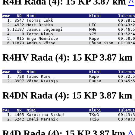
R4H Rada (4): 15 KP 3.87 km
^
###   NR  Nimi                      Klubi       Tulemus
  1. 8547 
Toomas Lukk                           00:38:1
  2. 4932 
Mait Bratka               HTG         00:43:2
  3.12197 
Jaanus Jagomägi           MHG         00:46:5
  4.    0 
Tarmo Klaus               x75         00:52:4
  5.  915 
Ergo Nõmmiste             Kape        00:58:0
  6.11879 
Andrus Võsso              Lõuna Kinn  01:00:4
R4HV Rada (4): 15 KP 3.87 km
###   NR  Nimi                      Klubi       Tulemus
  1.  728 
Tauno Kure                Kape        00:32:5
  2. 8997 
Väino Kivioja             Ruusa       00:45:5
R4DN Rada (4): 15 KP 3.87 km
###   NR  Nimi                      Klubi       Tulemus
  1. 4405 
Karoliina Sikkal          TKuG        00:43:3
  2. 5242 
Eneli Maranik             TKiG        00:48:3
R4D Rada (4): 15 KP 3.87 km
^