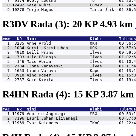
  7. 9174 
Evely Leetma              TÜ          01:20:4
  8.12492 
Kaie Kubri                EOMAP       01:24:4
  9.10278 
Terje Magus               Tartu Ülik  01:36:5
R3DV Rada (3): 20 KP 4.93 km
###   NR  Nimi                      Klubi       Tulemus
  1. 3235 
Anne Arold                OKH         00:56:5
  2. 1084 
Kersti Kristjuhan         HOK         00:57:3
  3. 4910 
Leili Prans               Ilves       00:59:5
  4.  703 
Ülle Põldoja              Ilves       01:02:5
  5.  146 
Maie Abram                Ilves       01:10:4
  6. 2734 
Ilona Vanaveski           Ilves       01:11:4
  7. 1653 
Liana Varava              Kape        01:13:1
  8. 3910 
Aino Koser                Ilves       01:15:3
  9. 2737 
Kaie Kivila               Ilves       01:19:4
R4HN Rada (4): 15 KP 3.87 k
###   NR  Nimi                      Klubi       Tulemus
  1.11979 
Vootele Jagomägi          MRG         00:53:1
  2. 7196 
Lauri Juhan Liivamägi                 00:57:0
  3.11969 
Ivar Kalamees             TKoG        01:22:4