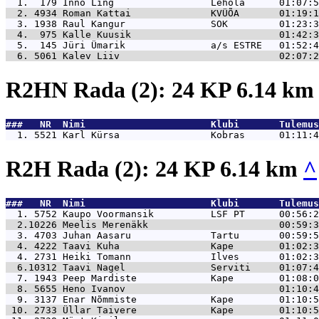
  1.  179 
Inno Ling                 Lehola      01:07:5
  2. 4934 
Roman Kattai              KVÜÕA       01:19:1
  3. 1938 
Raul Kangur               SOK         01:23:3
  4.  975 
Kalle Kuusik                          01:42:3
  5.  145 
Jüri Ümarik               a/s ESTRE   01:52:4
  6. 5061 
Kalev Liiv                            02:07:2
R2HN Rada (2): 24 KP 6.14 k
###   NR  Nimi                      Klubi       Tulemus
  1. 5521 
Karl Kürsa                Kobras      01:11:4
R2H Rada (2): 24 KP 6.14 km
^
###   NR  Nimi                      Klubi       Tulemus
  1. 5752 
Kaupo Voormansik          LSF PT      00:56:2
  2.10226 
Meelis Merenäkk                       00:59:3
  3. 4703 
Juhan Aasaru              Tartu       00:59:5
  4. 4222 
Taavi Kuha                Kape        01:02:3
  4. 2731 
Heiki Tomann              Ilves       01:02:3
  6.10312 
Taavi Nagel               Serviti     01:07:4
  7. 1943 
Peep Mardiste             Kape        01:08:0
  8. 5655 
Heno Ivanov                           01:10:4
  9. 3137 
Enar Nõmmiste             Kape        01:10:5
 10. 2733 
Üllar Taivere             Kape        01:10:5