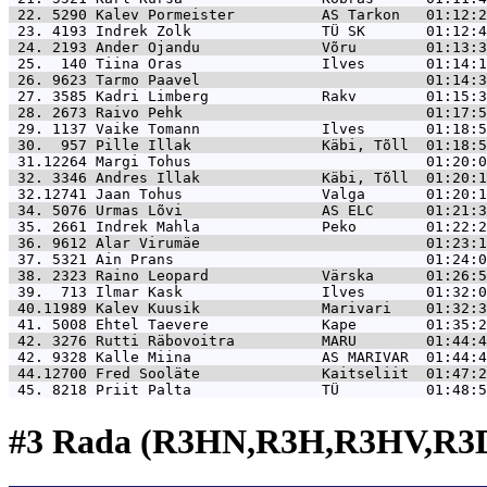
 22. 5290 
Kalev Pormeister          AS Tarkon   01:12:2
 23. 4193 
Indrek Zolk               TÜ SK       01:12:4
 24. 2193 
Ander Ojandu              Võru        01:13:3
 25.  140 
Tiina Oras                Ilves       01:14:1
 26. 9623 
Tarmo Paavel                          01:14:3
 27. 3585 
Kadri Limberg             Rakv        01:15:3
 28. 2673 
Raivo Pehk                            01:17:5
 29. 1137 
Vaike Tomann              Ilves       01:18:5
 30.  957 
Pille Illak               Käbi, Tõll  01:18:5
 31.12264 
Margi Tohus                           01:20:0
 32. 3346 
Andres Illak              Käbi, Tõll  01:20:1
 32.12741 
Jaan Tohus                Valga       01:20:1
 34. 5076 
Urmas Lõvi                AS ELC      01:21:3
 35. 2661 
Indrek Mahla              Peko        01:22:2
 36. 9612 
Alar Virumäe                          01:23:1
 37. 5321 
Ain Prans                             01:24:0
 38. 2323 
Raino Leopard             Värska      01:26:5
 39.  713 
Ilmar Kask                Ilves       01:32:0
 40.11989 
Kalev Kuusik              Marivari    01:32:3
 41. 5008 
Ehtel Taevere             Kape        01:35:2
 42. 3276 
Rutti Räbovoitra          MARU        01:44:4
 42. 9328 
Kalle Miina               AS MARIVAR  01:44:4
 44.12700 
Fred Sooläte              Kaitseliit  01:47:2
 45. 8218 
Priit Palta               TÜ          01:48:5
#3 Rada (R3HN,R3H,R3HV,R3D