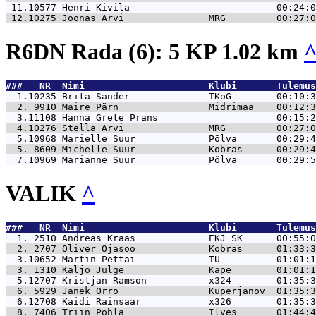
 11.10577 
Henri Kivila                          00:24:0
 12.10275 
Joonas Arvi               MRG         00:27:0
R6DN Rada (6): 5 KP 1.02 km
###   NR  Nimi                      Klubi       Tulemus
  1.10235 
Brita Sander              TKoG        00:10:3
  2. 9910 
Maire Pärn                Midrimaa    00:12:3
  3.11108 
Hanna Grete Prans                     00:15:2
  4.10276 
Stella Arvi               MRG         00:27:0
  5.10968 
Marielle Suur             Põlva       00:29:4
  5. 8609 
Michelle Suur             Kobras      00:29:4
  7.10969 
Marianne Suur             Põlva       00:29:5
VALIK
^
###   NR  Nimi                      Klubi       Tulemus
  1. 2510 
Andreas Kraas             EKJ SK      00:55:0
  2. 2707 
Oliver Ojasoo             Kobras      01:33:3
  3.10652 
Martin Pettai             TÜ          01:01:1
  3. 1310 
Kaljo Julge               Kape        01:01:1
  5.12707 
Kristjan Rämson           x324        01:35:3
  6. 5929 
Janek Orro                Kuperjanov  01:35:3
  6.12708 
Kaidi Rainsaar            x326        01:35:3
  8. 7406 
Triin Pohla               Ilves       01:44:4