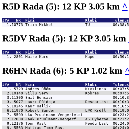
R5D Rada (5): 12 KP 3.05 km
^
###   NR  Nimi                      Klubi       Tulemus
  1.10773 
Triin Mikkel              TÜ          00:38:5
R5DV Rada (5): 12 KP 3.05 km
###   NR  Nimi                      Klubi       Tulemus
  1. 2801 
Maire Kure                Kape        00:50:1
R6HN Rada (6): 5 KP 1.02 km
###   NR  Nimi                      Klubi       Tulemus
  1. 5729 
Andres Rõõm               Kivilinna   00:07:5
  2.10140 
Villu Serv                Kobras      00:07:5
  3.11300 
Emil Eensaar                          00:10:3
  3. 5077 
Lauri Põldoja             Descartesi  00:10:3
  5.10245 
Kaur Hallik                           00:16:5
  6.11970 
Robert Sander             LPK Krõll   00:19:0
  7. 5509 
Uku Pruulmann-Vengerfeldt             00:23:2
  7.12008 
Jaak Pruulmann-Vengerf... AS Cyberne  00:23:2
  9.12176 
Tõnn Rast                 Peedu Last  00:24:0
  9. 5563 
Mattias Timm Rast                     00:24:0