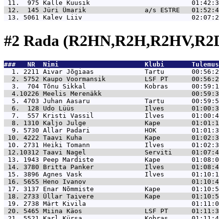
 11.  975 
Kalle Kuusik                          01:42:3
 12.  145 
Jüri Ümarik               a/s ESTRE   01:52:4
 13. 5061 
Kalev Liiv                            02:07:2
#2 Rada (R2HN,R2H,R2HV,R2D
###   NR  Nimi                      Klubi       Tulemus
  1. 2211 
Aivar Jõgiaas             Tartu       00:56:2
  2. 5752 
Kaupo Voormansik          LSF PT      00:56:2
  3.  704 
Tõnu Sikkal               Kobras      00:59:1
  4.10226 
Meelis Merenäkk                       00:59:3
  5. 4703 
Juhan Aasaru              Tartu       00:59:5
  6.  128 
Udo Lüüs                  Ilves       01:00:3
  7.  557 
Kristi Vassil             Ilves       01:00:4
  8. 1310 
Kaljo Julge               Kape        01:01:1
  9. 5730 
Allar Padari              HOK         01:01:3
 10. 4222 
Taavi Kuha                Kape        01:02:3
 10. 2731 
Heiki Tomann              Ilves       01:02:3
 12.10312 
Taavi Nagel               Serviti     01:07:4
 13. 1943 
Peep Mardiste             Kape        01:08:0
 14. 3780 
Britta Panker             Ilves       01:08:4
 15. 3896 
Agnes Vask                Ilves       01:10:1
 16. 5655 
Heno Ivanov                           01:10:4
 17. 3137 
Enar Nõmmiste             Kape        01:10:5
 18. 2733 
Üllar Taivere             Kape        01:10:5
 19. 2738 
Märt Kivila                           01:11:0
 20. 5465 
Miina Käos                LSF PT      01:11:3
 21. 5521 
Karl Kürsa                Kobras      01:11:4