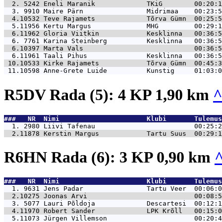
  2. 5242 
Eneli Maranik             TKiG        00:20:1
  3. 9910 
Maire Pärn                Midrimaa    00:23:5
  4.10532 
Teve Rajamets             Tõrva Gümn  00:25:5
  5.11956 
Kertu Margus              MHG         00:29:1
  6.11962 
Gloria Viitkin            Kesklinna   00:36:5
  6. 7761 
Karina Steinberg          Kesklinna   00:36:5
  6.10397 
Marta Vals                            00:36:5
  6.11961 
Taali Pihus               Kesklinna   00:36:5
 10.10533 
Kirke Rajamets            Tõrva Gümn  00:45:3
 11.10598 
Anne-Grete Luide          Kunstig     01:03:0
R5DV Rada (5): 4 KP 1,90 km
###   NR  Nimi                      Klubi       Tulemus
  1. 2980 
Liivi Tafenau                         00:25:2
  2.11878 
Kerstin Margus            Tartu Suus  00:29:1
R6HN Rada (6): 3 KP 0,90 km
###   NR  Nimi                      Klubi       Tulemus
  1. 9631 
Jens Padar                Tartu Veer  00:06:0
  2.10275 
Joonas Arvi                           00:08:5
  3. 5077 
Lauri Põldoja             Descartesi  00:12:1
  4.11970 
Robert Sander             LPK Krõll   00:15:0
  5.11073 
Jürgen Villemson                      00:20:4