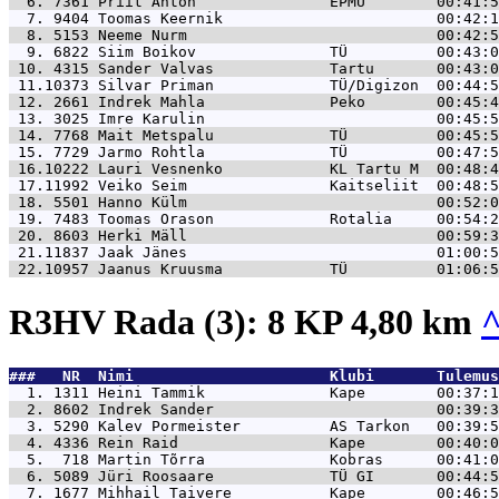
  6. 7361 
Priit Anton               EPMÜ        00:41:5
  7. 9404 
Toomas Keernik                        00:42:1
  8. 5153 
Neeme Nurm                            00:42:5
  9. 6822 
Siim Boikov               TÜ          00:43:0
 10. 4315 
Sander Valvas             Tartu       00:43:0
 11.10373 
Silvar Priman             TÜ/Digizon  00:44:5
 12. 2661 
Indrek Mahla              Peko        00:45:4
 13. 3025 
Imre Karulin                          00:45:5
 14. 7768 
Mait Metspalu             TÜ          00:45:5
 15. 7729 
Jarmo Rohtla              TÜ          00:47:5
 16.10222 
Lauri Vesnenko            KL Tartu M  00:48:4
 17.11992 
Veiko Seim                Kaitseliit  00:48:5
 18. 5501 
Hanno Külm                            00:52:0
 19. 7483 
Toomas Orason             Rotalia     00:54:2
 20. 8603 
Herki Mäll                            00:59:3
 21.11837 
Jaak Jänes                            01:00:5
 22.10957 
Jaanus Kruusma            TÜ          01:06:5
R3HV Rada (3): 8 KP 4,80 km
###   NR  Nimi                      Klubi       Tulemus
  1. 1311 
Heini Tammik              Kape        00:37:1
  2. 8602 
Indrek Sander                         00:39:3
  3. 5290 
Kalev Pormeister          AS Tarkon   00:39:5
  4. 4336 
Rein Raid                 Kape        00:40:0
  5.  718 
Martin Tõrra              Kobras      00:41:0
  6. 5089 
Jüri Roosaare             TÜ GI       00:44:5
  7. 1677 
Mihhail Taivere           Kape        00:46:5