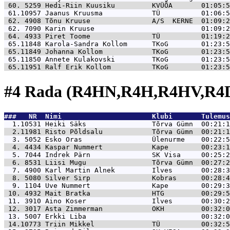
 60. 5259 
Hedi-Riin Kuusiku         KVÜÕA       01:05:5
 61.10957 
Jaanus Kruusma            TÜ          01:06:5
 62. 4908 
Tõnu Kruuse               A/S  KERNE  01:09:2
 62. 7090 
Karin Kruuse                          01:09:2
 64. 4933 
Piret Toome               TÜ          01:19:2
 65.11848 
Karola-Sandra Kollom      TKoG        01:23:5
 65.11849 
Johanna Kollom            TKoG        01:23:5
 65.11850 
Annete Kulakovski         TKoG        01:23:5
 65.11951 
Ralf Erik Kollom          TKoG        01:23:5
#4 Rada (R4HN,R4H,R4HV,R4D
###   NR  Nimi                      Klubi       Tulemus
  1.10531 
Heiki Säks                Tõrva Gümn  00:21:1
  2.11981 
Risto Põldsalu            Tõrva Gümn  00:21:1
  3. 5052 
Esko Oras                 Ülenurme    00:22:5
  4. 4434 
Kaspar Nummert            Kape        00:23:1
  5. 7044 
Indrek Pärn               SK Visa     00:25:2
  6. 8531 
Liisi Mugu                Tõrva Gümn  00:27:2
  7. 4900 
Karl Martin Alnek         Ilves       00:28:3
  8. 5080 
Silver Sirp               Kobras      00:28:4
  9. 1104 
Uve Nummert               Kape        00:29:3
 10. 4932 
Mait Bratka               HTG         00:29:5
 11. 3910 
Aino Koser                Ilves       00:30:2
 12. 3017 
Asta Zimmerman            OKH         00:32:0
 13. 5007 
Erkki Liba                            00:32:0
 14.10773 
Triin Mikkel              TÜ          00:32:5