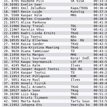
 15. 8705 
Raimond Pilv              SK VISA     00:33:3
 16.10381 
Evelin Saar                           00:34:0
 17. 8001 
Emil Zeludkov             Kape/TKOG   00:36:4
 18. 5807 
Kevin Luide               Kunstig     00:37:3
 19. 5500 
Kaspar Külm               MRG         00:37:5
 20.10233 
Marten Crouander                      00:39:5
 21.10571 
Alisa Pankova                         00:41:0
 22.11966 
Dainy Treial              TDL         00:41:2
 22.11967 
Karolin Võsu              TKK         00:41:2
 22.11865 
Kadri-Linda Ernits        TKoG        00:41:2
 25. 9144 
Tiiu Tootsi               Nõo         00:41:5
 26.10535 
Kelly Ellermaa            Nõo  RG     00:42:1
 27. 9430 
Kaisa Sander              TKoG        00:42:5
 28. 9324 
Eva-Kristina Maaring      TKoG        00:43:0
 29. 9620 
Diana Tammisaar           TÜ          00:43:1
 30.11956 
Kertu Margus              MHG         00:44:1
 31.11918 
Siiri Suursoo             Korp! Indl  00:45:5
 32. 5752 
Kaupo Voormansik          LSF PT      00:45:5
 33. 4245 
Matis Kalm                Ilves       00:47:0
 34. 9419 
Jasper August Tootsi      Nõo RG      00:49:2
 35.11954 
Kaspar Tootsi             TÜ          00:49:2
 35.11953 
Piret Pihlapson           KHK         00:49:2
 37. 5051 
Kaire Ruul                Ilves       00:49:4
 37. 8195 
Anneli Tiirik                         00:49:4
 39.10526 
Raili Arumets             TKoG        00:51:2
 39.10527 
Adele Sonn                TKog        00:51:2
 39.10290 
Liis Kägu                 TKoG        00:51:2
 42. 8192 
Kristi Tiimann            MHG         00:53:5
 42. 5661 
Marta Kask                Tartu Suus  00:53:5
 44.11952 
Johanna Ets               Veeriku ko  00:59:0