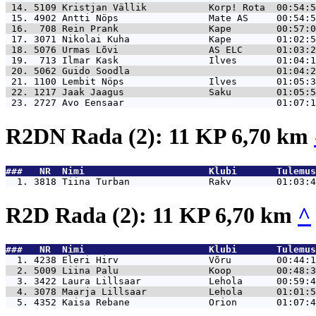
 14. 5109 
Kristjan Vällik           Korp! Rota  00:54:5
 15. 4902 
Antti Nöps                Mate AS     00:54:5
 16.  708 
Rein Prank                Kape        00:57:0
 17. 3071 
Nikolai Kuha              Kape        01:02:5
 18. 5076 
Urmas Lõvi                AS ELC      01:03:2
 19.  713 
Ilmar Kask                Ilves       01:04:1
 20. 5062 
Guido Soodla                          01:04:2
 21. 1100 
Lembit Nöps               Ilves       01:05:3
 22. 1217 
Jaak Jaagus               Saku        01:05:5
 23. 2727 
Avo Eensaar                           01:07:1
R2DN Rada (2): 11 KP 6,70 km
###   NR  Nimi                      Klubi       Tulemus
  1. 3818 
Tiina Turban              Rakv        01:03:4
R2D Rada (2): 11 KP 6,70 km
^
###   NR  Nimi                      Klubi       Tulemus
  1. 4238 
Eleri Hirv                Võru        00:44:1
  2. 5009 
Liina Palu                Koop        00:48:3
  3. 3422 
Laura Lillsaar            Lehola      00:59:4
  4. 3078 
Maarja Lillsaar           Lehola      01:01:5
  5. 4352 
Kaisa Rebane              Orion       01:07:4