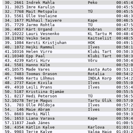
 30. 2661 
Indrek Mahla              Peko        00:45:4
 31. 3025 
Imre Karulin                          00:45:5
 32. 7768 
Mait Metspalu             TÜ          00:45:5
 33. 5561 
Ülle Voolaine                         00:46:3
 34. 1677 
Mihhail Taivere           Kape        00:46:5
 35. 7729 
Jarmo Rohtla              TÜ          00:47:5
 36. 4957 
Kärt Urgand               Kobras      00:47:5
 37.10222 
Lauri Vesnenko            KL Tartu M  00:48:4
 38.11992 
Veiko Seim                Kaitseliit  00:48:5
 39. 1084 
Kersti Kristjuhan         HOK         00:49:1
 40. 1072 
Heiki Rammul              Ilves       00:50:1
 41.10316 
Helen Virro               Klubi Tart  00:50:3
 41.10340 
Epp Paal                  Klubi Tart  00:50:3
 43. 4239 
Katri Hirv                Võru        00:50:4
 44. 5501 
Hanno Külm                            00:52:0
 45.10575 
Made Vares                Aasta Auto  00:53:1
 46. 7483 
Toomas Orason             Rotalia     00:54:2
 47. 9406 
Kertu Lõhmus              INDLA Korp  00:54:2
 48. 2737 
Kaie Kivila               Ilves       00:55:0
 49. 4910 
Leili Prans               Ilves       00:55:4
 50. 5187 
Kristiina Ojamäe                      00:55:5
 51. 8217 
Hedi Peterson             TÜ          00:56:5
 52.10278 
Terje Magus               Tartu Ülik  00:57:0
 53.  703 
Ülle Põldoja              Ilves       00:57:2
 54.  146 
Maie Abram                Ilves       00:57:3
 55. 8603 
Herki Mäll                            00:59:3
 56. 1653 
Liana Varava              Kape        00:59:4
 57.11837 
Jaak Jänes                            01:00:5
 58. 4354 
Kätlin Kalve              Karlova     01:03:1
 59. 9903 
Terje Kalve               Valga Haig  01:03:2