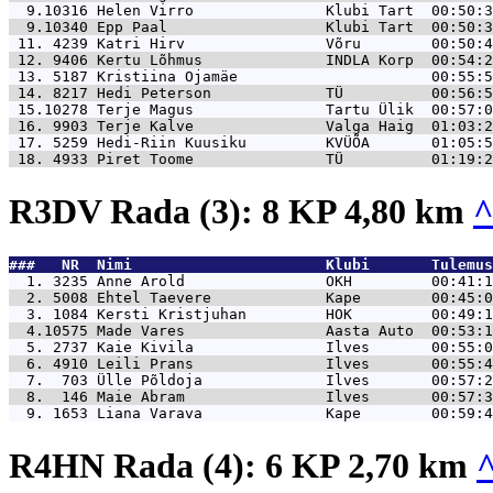
  9.10316 
Helen Virro               Klubi Tart  00:50:3
  9.10340 
Epp Paal                  Klubi Tart  00:50:3
 11. 4239 
Katri Hirv                Võru        00:50:4
 12. 9406 
Kertu Lõhmus              INDLA Korp  00:54:2
 13. 5187 
Kristiina Ojamäe                      00:55:5
 14. 8217 
Hedi Peterson             TÜ          00:56:5
 15.10278 
Terje Magus               Tartu Ülik  00:57:0
 16. 9903 
Terje Kalve               Valga Haig  01:03:2
 17. 5259 
Hedi-Riin Kuusiku         KVÜÕA       01:05:5
 18. 4933 
Piret Toome               TÜ          01:19:2
R3DV Rada (3): 8 KP 4,80 km
###   NR  Nimi                      Klubi       Tulemus
  1. 3235 
Anne Arold                OKH         00:41:1
  2. 5008 
Ehtel Taevere             Kape        00:45:0
  3. 1084 
Kersti Kristjuhan         HOK         00:49:1
  4.10575 
Made Vares                Aasta Auto  00:53:1
  5. 2737 
Kaie Kivila               Ilves       00:55:0
  6. 4910 
Leili Prans               Ilves       00:55:4
  7.  703 
Ülle Põldoja              Ilves       00:57:2
  8.  146 
Maie Abram                Ilves       00:57:3
  9. 1653 
Liana Varava              Kape        00:59:4
R4HN Rada (4): 6 KP 2,70 km