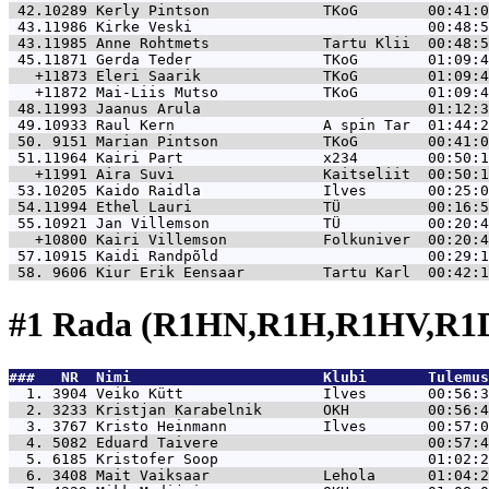
 42.10289 
Kerly Pintson             TKoG        00:41:0
 43.11986 
Kirke Veski                           00:48:5
 43.11985 
Anne Rohtmets             Tartu Klii  00:48:5
 45.11871 
Gerda Teder               TKoG        01:09:4
   +11873 
Eleri Saarik              TKoG        01:09:4
   +11872 
Mai-Liis Mutso            TKoG        01:09:4
 48.11993 
Jaanus Arula                          01:12:3
 49.10933 
Raul Kern                 A spin Tar  01:44:2
 50. 9151 
Marian Pintson            TKoG        00:41:0
 51.11964 
Kairi Part                x234        00:50:1
   +11991 
Aira Suvi                 Kaitseliit  00:50:1
 53.10205 
Kaido Raidla              Ilves       00:25:0
 54.11994 
Ethel Lauri               TÜ          00:16:5
 55.10921 
Jan Villemson             TÜ          00:20:4
   +10800 
Kairi Villemson           Folkuniver  00:20:4
 57.10915 
Kaidi Randpõld                        00:29:1
 58. 9606 
Kiur Erik Eensaar         Tartu Karl  00:42:1
#1 Rada (R1HN,R1H,R1HV,R1D
###   NR  Nimi                      Klubi       Tulemus
  1. 3904 
Veiko Kütt                Ilves       00:56:3
  2. 3233 
Kristjan Karabelnik       OKH         00:56:4
  3. 3767 
Kristo Heinmann           Ilves       00:57:0
  4. 5082 
Eduard Taivere                        00:57:4
  5. 6185 
Kristofer Soop                        01:02:2
  6. 3408 
Mait Vaiksaar             Lehola      01:04:2