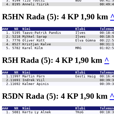
  3. 9144 
Tiiu Tootsi               Nõo         00:41:5
  4. 8195 
Anneli Tiirik                         00:49:4
R5HN Rada (5): 4 KP 1,90 km
###   NR  Nimi                      Klubi       Tulemus
  1. 5195 
Taavo-Patrik Pandis       Ilves       00:18:4
  2. 5218 
Mihkel Sarap              Ilves       00:18:5
  3. 7776 
Oliver Kütt               Elva Gümna  00:22:5
  4. 8527 
Kristjan Kalve                        00:31:1
  5. 5782 
Karel Külm                MRG         01:02:5
R5H Rada (5): 4 KP 1,90 km
^
###   NR  Nimi                      Klubi       Tulemus
  1.11997 
Martin Pärn               Eesti Haig  00:16:4
  2.11691 
Indrek Viil                           00:39:3
  2.11692 
Kalmer Apinis                         00:39:3
R5DN Rada (5): 4 KP 1,90 km
###   NR  Nimi                      Klubi       Tulemus
  1. 5081 
Kertu Ly Alnek            TKoG        00:18:3