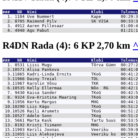
###   NR  Nimi                      Klubi       Tulemus
  1. 1104 
Uve Nummert               Kape        00:29:3
  2. 8705 
Raimond Pilv              SK VISA     00:33:3
  3. 4912 
Aaren Pillesaar                       01:00:4
  4. 4940 
Ago Pabut                             01:21:1
R4DN Rada (4): 6 KP 2,70 km
###   NR  Nimi                      Klubi       Tulemus
  1. 8531 
Liisi Mugu                Tõrva Gümn  00:27:2
  2.10571 
Alisa Pankova                         00:41:0
  3.11865 
Kadri-Linda Ernits        TKoG        00:41:2
  3.11966 
Dainy Treial              TDL         00:41:2
  3.11967 
Karolin Võsu              TKK         00:41:2
  6.10535 
Kelly Ellermaa            Nõo  RG     00:42:1
  7. 9430 
Kaisa Sander              TKoG        00:42:5
  8. 9324 
Eva-Kristina Maaring      TKoG        00:43:0
  9.11956 
Kertu Margus              MHG         00:44:1
 10.10290 
Liis Kägu                 TKoG        00:51:2
 10.10526 
Raili Arumets             TKoG        00:51:2
 10.10527 
Adele Sonn                TKog        00:51:2
 13. 5661 
Marta Kask                Tartu Suus  00:53:5
 13. 8192 
Kristi Tiimann            MHG         00:53:5
 15.11903 
Kerili Joonas             Veeriku     00:59:0
 15.11955 
Liis Aleksejeva           Veeriku ko  00:59:0