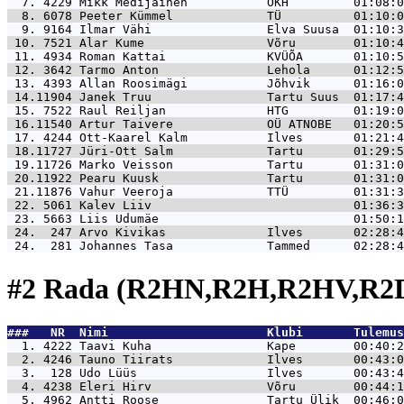
  7. 4229 
Mikk Medijainen           OKH         01:08:0
  8. 6078 
Peeter Kümmel             TÜ          01:10:0
  9. 9164 
Ilmar Vähi                Elva Suusa  01:10:3
 10. 7521 
Alar Kume                 Võru        01:10:4
 11. 4934 
Roman Kattai              KVÜÕA       01:10:5
 12. 3642 
Tarmo Anton               Lehola      01:12:5
 13. 4393 
Allan Roosimägi           Jõhvik      01:16:0
 14.11904 
Janek Truu                Tartu Suus  01:17:4
 15. 7522 
Raul Reiljan              HTG         01:19:0
 16.11540 
Artur Taivere             OÜ ATNOBE   01:20:5
 17. 4244 
Ott-Kaarel Kalm           Ilves       01:21:4
 18.11727 
Jüri-Ott Salm             Tartu       01:29:5
 19.11726 
Marko Veisson             Tartu       01:31:0
 20.11922 
Pearu Kuusk               Tartu       01:31:0
 21.11876 
Vahur Veeroja             TTÜ         01:31:3
 22. 5061 
Kalev Liiv                            01:36:3
 23. 5663 
Liis Udumäe                           01:50:1
 24.  247 
Arvo Kivikas              Ilves       02:28:4
 24.  281 
Johannes Tasa             Tammed      02:28:4
#2 Rada (R2HN,R2H,R2HV,R2D
###   NR  Nimi                      Klubi       Tulemus
  1. 4222 
Taavi Kuha                Kape        00:40:2
  2. 4246 
Tauno Tiirats             Ilves       00:43:0
  3.  128 
Udo Lüüs                  Ilves       00:43:4
  4. 4238 
Eleri Hirv                Võru        00:44:1
  5. 4962 
Antti Roose               Tartu Ülik  00:46:0