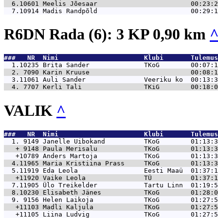
  6.10601 
Meelis Jõesaar                        00:23:2
  7.10914 
Madis Randpõld                        00:29:1
R6DN Rada (6): 3 KP 0,90 km
###   NR  Nimi                      Klubi       Tulemus
  1.10235 
Brita Sander              TKoG        00:07:1
  2. 7090 
Karin Kruuse                          00:08:1
  3.11061 
Auli Sander               Veeriku ko  00:13:3
  4. 7707 
Kerli Tali                TKiG        00:18:0
VALIK
^
###   NR  Nimi                      Klubi       Tulemus
  1. 9149 
Janelle Uibokand          TKoG        01:13:3
   + 9148 
Paula Merisalu            TKoG        01:13:3
   +10789 
Anders Martoja            TKoG        01:13:3
  4.11965 
Maria Kristiina Prass     TKoG        01:13:3
  5.11919 
Eda Leola                 Eesti Maaü  01:37:1
   +11920 
Vaike Leola               TÜ          01:37:1
  7.11905 
Ülo Treikelder            Tartu Linn  01:19:5
  8.10230 
Elisabeth Jänes           TKoG        01:28:0
  9. 9156 
Helen Laikoja             TKoG        01:27:5
   +11103 
Madli Kaljula             TKoG        01:27:5
   +11105 
Liina Ludvig              TKoG        01:27:5