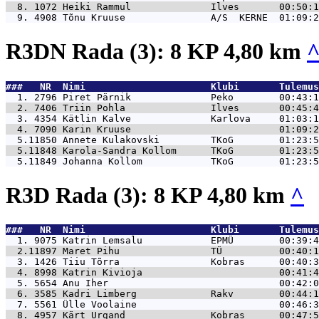
  8. 1072 
Heiki Rammul              Ilves       00:50:1
  9. 4908 
Tõnu Kruuse               A/S  KERNE  01:09:2
R3DN Rada (3): 8 KP 4,80 km
###   NR  Nimi                      Klubi       Tulemus
  1. 2796 
Piret Pärnik              Peko        00:43:1
  2. 7406 
Triin Pohla               Ilves       00:45:4
  3. 4354 
Kätlin Kalve              Karlova     01:03:1
  4. 7090 
Karin Kruuse                          01:09:2
  5.11850 
Annete Kulakovski         TKoG        01:23:5
  5.11848 
Karola-Sandra Kollom      TKoG        01:23:5
  5.11849 
Johanna Kollom            TKoG        01:23:5
R3D Rada (3): 8 KP 4,80 km
^
###   NR  Nimi                      Klubi       Tulemus
  1. 9075 
Katrin Lemsalu            EPMÜ        00:39:4
  2.11897 
Maret Pihu                TÜ          00:40:1
  3. 1426 
Tiiu Tõrra                Kobras      00:40:3
  4. 8998 
Katrin Kivioja                        00:41:4
  5. 5654 
Anu Iher                              00:42:0
  6. 3585 
Kadri Limberg             Rakv        00:44:1
  7. 5561 
Ülle Voolaine                         00:46:3
  8. 4957 
Kärt Urgand               Kobras      00:47:5