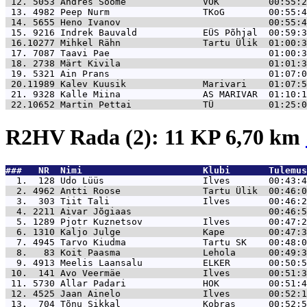
 12. 5053 
Andres Soome              VOK         00:55:2
 13. 4982 
Peep Nurm                 TKoG        00:55:4
 14. 5655 
Heno Ivanov                           00:55:4
 15. 9216 
Indrek Bauvald            EÜS Põhjal  00:59:3
 16.10277 
Mihkel Rähn               Tartu Ülik  01:00:3
 17. 7087 
Taavi Pae                             01:00:3
 18. 2738 
Märt Kivila                           01:01:3
 19. 5321 
Ain Prans                             01:07:0
 20.11989 
Kalev Kuusik              Marivari    01:07:5
 21. 9328 
Kalle Miina               AS MARIVAR  01:10:1
 22.10652 
Martin Pettai             TÜ          01:25:0
R2HV Rada (2): 11 KP 6,70 km
###   NR  Nimi                      Klubi       Tulemus
  1.  128 
Udo Lüüs                  Ilves       00:43:4
  2. 4962 
Antti Roose               Tartu Ülik  00:46:0
  3.  303 
Tiit Tali                 Ilves       00:46:2
  4. 2211 
Aivar Jõgiaas                         00:46:5
  5. 1289 
Pjotr Kuznetsov           Ilves       00:47:2
  6. 1310 
Kaljo Julge               Kape        00:47:3
  7. 4945 
Tarvo Kiudma              Tartu SK    00:48:0
  8.   83 
Koit Paasma               Lehola      00:49:3
  9. 4913 
Meelis Laansalu           ELKER       00:50:5
 10.  141 
Avo Veermäe               Ilves       00:51:3
 11. 5730 
Allar Padari              HOK         00:51:4
 12. 4525 
Jaan Ainelo               Ilves       00:52:1
 13.  704 
Tõnu Sikkal               Kobras      00:52:5