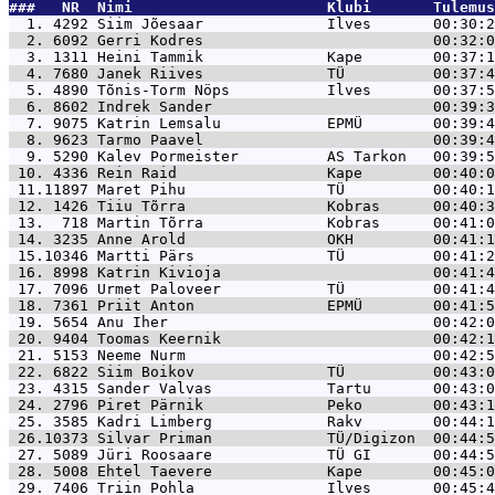
###   NR  Nimi                      Klubi       Tulemus
  1. 4292 
Siim Jõesaar              Ilves       00:30:2
  2. 6092 
Gerri Kodres                          00:32:0
  3. 1311 
Heini Tammik              Kape        00:37:1
  4. 7680 
Janek Riives              TÜ          00:37:4
  5. 4890 
Tõnis-Torm Nöps           Ilves       00:37:5
  6. 8602 
Indrek Sander                         00:39:3
  7. 9075 
Katrin Lemsalu            EPMÜ        00:39:4
  8. 9623 
Tarmo Paavel                          00:39:4
  9. 5290 
Kalev Pormeister          AS Tarkon   00:39:5
 10. 4336 
Rein Raid                 Kape        00:40:0
 11.11897 
Maret Pihu                TÜ          00:40:1
 12. 1426 
Tiiu Tõrra                Kobras      00:40:3
 13.  718 
Martin Tõrra              Kobras      00:41:0
 14. 3235 
Anne Arold                OKH         00:41:1
 15.10346 
Martti Pärs               TÜ          00:41:2
 16. 8998 
Katrin Kivioja                        00:41:4
 17. 7096 
Urmet Paloveer            TÜ          00:41:4
 18. 7361 
Priit Anton               EPMÜ        00:41:5
 19. 5654 
Anu Iher                              00:42:0
 20. 9404 
Toomas Keernik                        00:42:1
 21. 5153 
Neeme Nurm                            00:42:5
 22. 6822 
Siim Boikov               TÜ          00:43:0
 23. 4315 
Sander Valvas             Tartu       00:43:0
 24. 2796 
Piret Pärnik              Peko        00:43:1
 25. 3585 
Kadri Limberg             Rakv        00:44:1
 26.10373 
Silvar Priman             TÜ/Digizon  00:44:5
 27. 5089 
Jüri Roosaare             TÜ GI       00:44:5
 28. 5008 
Ehtel Taevere             Kape        00:45:0
 29. 7406 
Triin Pohla               Ilves       00:45:4