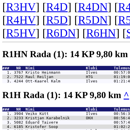
[
R3HV
] [
R4D
] [
R4DN
] [
R
[
R4HV
] [
R5D
] [
R5DN
] [
R
[
R5HV
] [
R6DN
] [
R6HN
] [
R1HN Rada (1): 14 KP 9,80 k
###   NR  Nimi                      Klubi       Tulemus
  1. 3767 
Kristo Heinmann           Ilves       00:57:0
  2. 7522 
Raul Reiljan              HTG         01:19:0
  3. 4244 
Ott-Kaarel Kalm           Ilves       01:21:4
R1H Rada (1): 14 KP 9,80 km
^
###   NR  Nimi                      Klubi       Tulemus
  1. 3904 
Veiko Kütt                Ilves       00:56:3
  2. 3233 
Kristjan Karabelnik       OKH         00:56:4
  3. 5082 
Eduard Taivere                        00:57:4
  4. 6185 
Kristofer Soop                        01:02:2