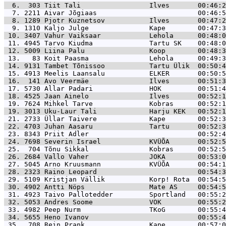
  6.  303 
Tiit Tali                 Ilves       00:46:2
  7. 2211 
Aivar Jõgiaas                         00:46:5
  8. 1289 
Pjotr Kuznetsov           Ilves       00:47:2
  9. 1310 
Kaljo Julge               Kape        00:47:3
 10. 3407 
Vahur Vaiksaar            Lehola      00:48:0
 11. 4945 
Tarvo Kiudma              Tartu SK    00:48:0
 12. 5009 
Liina Palu                Koop        00:48:3
 13.   83 
Koit Paasma               Lehola      00:49:3
 14. 9131 
Tambet Tõnissoo           Tartu Ülik  00:50:4
 15. 4913 
Meelis Laansalu           ELKER       00:50:5
 16.  141 
Avo Veermäe               Ilves       00:51:3
 17. 5730 
Allar Padari              HOK         00:51:4
 18. 4525 
Jaan Ainelo               Ilves       00:52:1
 19. 7624 
Mihkel Tarve              Kobras      00:52:1
 19. 3013 
Uku-Laur Tali             Harju KEK   00:52:1
 21. 2733 
Üllar Taivere             Kape        00:52:3
 22. 4703 
Juhan Aasaru              Tartu       00:52:3
 23. 8343 
Priit Adler                           00:52:4
 24. 7698 
Severin Israel            KVÜÕA       00:52:5
 25.  704 
Tõnu Sikkal               Kobras      00:52:5
 26. 2684 
Vallo Vaher               JOKA        00:53:0
 27. 5045 
Arno Kruusmann            KVÜÕA       00:54:1
 28. 2323 
Raino Leopard                         00:54:3
 29. 5109 
Kristjan Vällik           Korp! Rota  00:54:5
 30. 4902 
Antti Nöps                Mate AS     00:54:5
 31. 4923 
Taivo Pallotedder         Sportland   00:55:2
 32. 5053 
Andres Soome              VOK         00:55:2
 33. 4982 
Peep Nurm                 TKoG        00:55:4
 34. 5655 
Heno Ivanov                           00:55:4
 35.  708 
Rein Prank                Kape        00:57:0