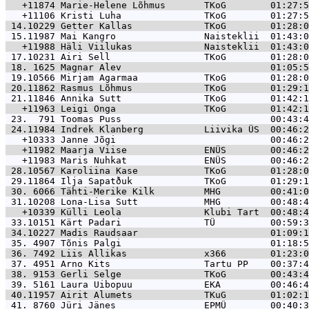
   +11874 
Marie-Helene Lõhmus       TKoG        01:27:5
   +11106 
Kristi Luha               TKoG        01:27:5
 14.10229 
Getter Kallas             TKoG        01:28:0
 15.11987 
Mai Kangro                Naisteklii  01:43:0
   +11988 
Häli Viilukas             Naisteklii  01:43:0
 17.10231 
Airi Sell                 TKoG        01:28:0
 18. 1625 
Magnar Alev                           01:05:5
 19.10566 
Mirjam Agarmaa            TKoG        01:28:0
 20.11862 
Rasmus Lõhmus             TKoG        01:29:1
 21.11846 
Annika Sutt               TKoG        01:42:1
   +11963 
Leigi Onga                TKoG        01:42:1
 23.  791 
Toomas Puss                           00:43:4
 24.11984 
Indrek Klanberg           Liivika ÜS  00:46:2
   +10333 
Janne Jõgi                            00:46:2
   +11982 
Maarja Viise              ENÜS        00:46:2
   +11983 
Maris Nuhkat              ENÜS        00:46:2
 28.10567 
Karoliina Kase            TKoG        01:28:0
 29.11864 
Ilja Sapatðuk             TKoG        01:29:1
 30. 6066 
Tähti-Merike Kilk         MHG         00:41:0
 31.10208 
Lona-Lisa Sutt            MHG         00:48:4
   +10339 
Külli Leola               Klubi Tart  00:48:4
 33.10151 
Kärt Padari               TÜ          00:59:3
 34.10227 
Madis Raudsaar                        01:09:1
 35. 4907 
Tõnis Palgi                           01:18:5
 36. 7492 
Liis Allikas              x366        01:23:0
 37. 4951 
Arno Kits                 Tartu PP    00:37:4
 38. 9153 
Gerli Selge               TKoG        00:43:4
 39. 5161 
Laura Uibopuu             EKA         00:46:4
 40.11957 
Airit Alumets             TKuG        01:02:1
 41. 8760 
Jüri Jänes                EPMÜ        00:40:3