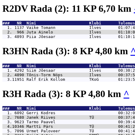
R2DV Rada (2): 11 KP 6,70 km
###   NR  Nimi                      Klubi       Tulemus
  1. 1137 
Vaike Tomann              Ilves       01:07:4
  2.  966 
Juta Ainelo               Ilves       01:10:0
  3. 4893 
Piia Jõesaar              Ilves       01:10:1
R3HN Rada (3): 8 KP 4,80 km
###   NR  Nimi                      Klubi       Tulemus
  1. 4292 
Siim Jõesaar              Ilves       00:30:2
  2. 4890 
Tõnis-Torm Nöps           Ilves       00:37:5
  3.11951 
Ralf Erik Kollom          TKoG        01:23:5
R3H Rada (3): 8 KP 4,80 km
^
###   NR  Nimi                      Klubi       Tulemus
  1. 6092 
Gerri Kodres                          00:32:0
  2. 7680 
Janek Riives              TÜ          00:37:4
  3. 9623 
Tarmo Paavel                          00:39:4
  4.10346 
Martti Pärs               TÜ          00:41:2
  5. 7096 
Urmet Paloveer            TÜ          00:41:4