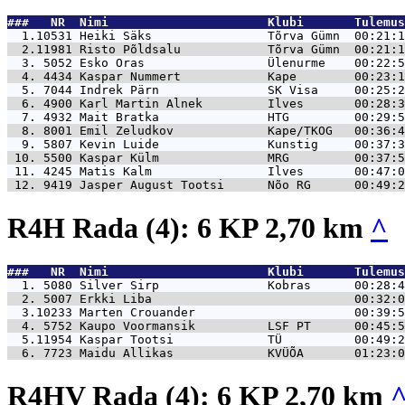
###   NR  Nimi                      Klubi       Tulemus
  1.10531 
Heiki Säks                Tõrva Gümn  00:21:1
  2.11981 
Risto Põldsalu            Tõrva Gümn  00:21:1
  3. 5052 
Esko Oras                 Ülenurme    00:22:5
  4. 4434 
Kaspar Nummert            Kape        00:23:1
  5. 7044 
Indrek Pärn               SK Visa     00:25:2
  6. 4900 
Karl Martin Alnek         Ilves       00:28:3
  7. 4932 
Mait Bratka               HTG         00:29:5
  8. 8001 
Emil Zeludkov             Kape/TKOG   00:36:4
  9. 5807 
Kevin Luide               Kunstig     00:37:3
 10. 5500 
Kaspar Külm               MRG         00:37:5
 11. 4245 
Matis Kalm                Ilves       00:47:0
 12. 9419 
Jasper August Tootsi      Nõo RG      00:49:2
R4H Rada (4): 6 KP 2,70 km
^
###   NR  Nimi                      Klubi       Tulemus
  1. 5080 
Silver Sirp               Kobras      00:28:4
  2. 5007 
Erkki Liba                            00:32:0
  3.10233 
Marten Crouander                      00:39:5
  4. 5752 
Kaupo Voormansik          LSF PT      00:45:5
  5.11954 
Kaspar Tootsi             TÜ          00:49:2
  6. 7723 
Maidu Allikas             KVÜÕA       01:23:0
R4HV Rada (4): 6 KP 2,70 km