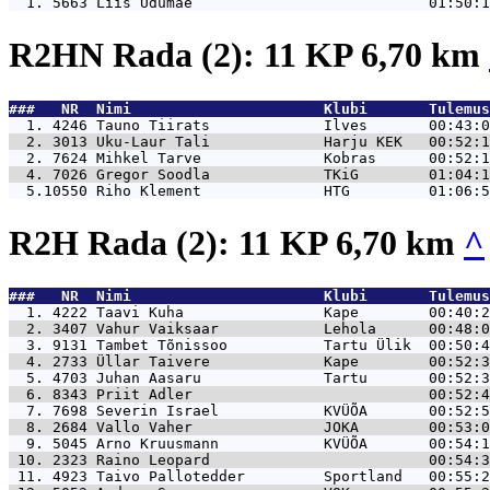
  1. 5663 
Liis Udumäe                           01:50:1
R2HN Rada (2): 11 KP 6,70 km
###   NR  Nimi                      Klubi       Tulemus
  1. 4246 
Tauno Tiirats             Ilves       00:43:0
  2. 3013 
Uku-Laur Tali             Harju KEK   00:52:1
  2. 7624 
Mihkel Tarve              Kobras      00:52:1
  4. 7026 
Gregor Soodla             TKiG        01:04:1
  5.10550 
Riho Klement              HTG         01:06:5
R2H Rada (2): 11 KP 6,70 km
^
###   NR  Nimi                      Klubi       Tulemus
  1. 4222 
Taavi Kuha                Kape        00:40:2
  2. 3407 
Vahur Vaiksaar            Lehola      00:48:0
  3. 9131 
Tambet Tõnissoo           Tartu Ülik  00:50:4
  4. 2733 
Üllar Taivere             Kape        00:52:3
  5. 4703 
Juhan Aasaru              Tartu       00:52:3
  6. 8343 
Priit Adler                           00:52:4
  7. 7698 
Severin Israel            KVÜÕA       00:52:5
  8. 2684 
Vallo Vaher               JOKA        00:53:0
  9. 5045 
Arno Kruusmann            KVÜÕA       00:54:1
 10. 2323 
Raino Leopard                         00:54:3
 11. 4923 
Taivo Pallotedder         Sportland   00:55:2