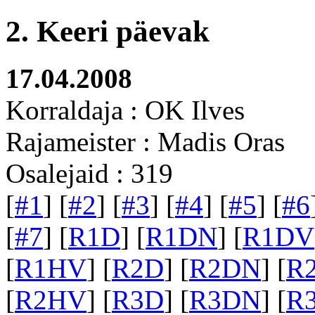
2. Keeri päevak
17.04.2008
Korraldaja : OK Ilves
Rajameister : Madis Oras
Osalejaid : 319
[
#1
] [
#2
] [
#3
] [
#4
] [
#5
] [
#6
[
#7
] [
R1D
] [
R1DN
] [
R1DV
[
R1HV
] [
R2D
] [
R2DN
] [
R
[
R2HV
] [
R3D
] [
R3DN
] [
R