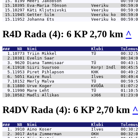
 15. 8199 
Meeri Jakobson                        00:59:0
 15.10395 
Eva-Maria Tõnson          Veeriku     00:59:0
 15.10297 
Käti Kljutsivski          Veeriku     00:59:0
 15.11945 
Getter Silm               Veeriku ko  00:59:0
 15.11952 
Johanna Ets               Veeriku ko  00:59:0
R4D Rada (4): 6 KP 2,70 km
^
###   NR  Nimi                      Klubi       Tulemus
  1.10773 
Triin Mikkel              TÜ          00:32:5
  2.10381 
Evelin Saar                           00:34:0
  3. 9620 
Diana Tammisaar           TÜ          00:43:1
  4.11918 
Siiri Suursoo             Korp! Indl  00:45:5
  5.11953 
Piret Pihlapson           KHK         00:49:2
  6. 5051 
Kaire Ruul                Ilves       00:49:4
  7.10152 
Merly Malva               TÜ          00:59:5
  8.11880 
Urve Koger                KVÜÕA       01:07:2
  9.11990 
Mare Leht                 TÜ          01:10:5
 10.10582 
Madli Allikas             x366        01:23:0
R4DV Rada (4): 6 KP 2,70 km
###   NR  Nimi                      Klubi       Tulemus
  1. 3910 
Aino Koser                Ilves       00:30:2
  2. 3017 
Asta Zimmerman            OKH         00:32:0