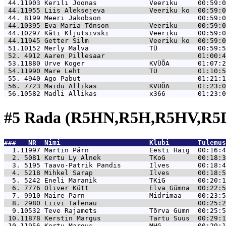
 44.11903 
Kerili Joonas             Veeriku     00:59:0
 44.11955 
Liis Aleksejeva           Veeriku ko  00:59:0
 44. 8199 
Meeri Jakobson                        00:59:0
 44.10395 
Eva-Maria Tõnson          Veeriku     00:59:0
 44.10297 
Käti Kljutsivski          Veeriku     00:59:0
 44.11945 
Getter Silm               Veeriku ko  00:59:0
 51.10152 
Merly Malva               TÜ          00:59:5
 52. 4912 
Aaren Pillesaar                       01:00:4
 53.11880 
Urve Koger                KVÜÕA       01:07:2
 54.11990 
Mare Leht                 TÜ          01:10:5
 55. 4940 
Ago Pabut                             01:21:1
 56. 7723 
Maidu Allikas             KVÜÕA       01:23:0
 56.10582 
Madli Allikas             x366        01:23:0
#5 Rada (R5HN,R5H,R5HV,R5D
###   NR  Nimi                      Klubi       Tulemus
  1.11997 
Martin Pärn               Eesti Haig  00:16:4
  2. 5081 
Kertu Ly Alnek            TKoG        00:18:3
  3. 5195 
Taavo-Patrik Pandis       Ilves       00:18:4
  4. 5218 
Mihkel Sarap              Ilves       00:18:5
  5. 5242 
Eneli Maranik             TKiG        00:20:1
  6. 7776 
Oliver Kütt               Elva Gümna  00:22:5
  7. 9910 
Maire Pärn                Midrimaa    00:23:5
  8. 2980 
Liivi Tafenau                         00:25:2
  9.10532 
Teve Rajamets             Tõrva Gümn  00:25:5
 10.11878 
Kerstin Margus            Tartu Suus  00:29:1
 10.11956 
Kertu Margus              MHG         00:29:1