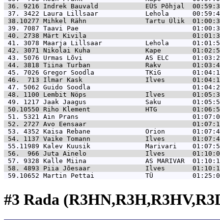
 36. 9216 
Indrek Bauvald            EÜS Põhjal  00:59:3
 37. 3422 
Laura Lillsaar            Lehola      00:59:4
 38.10277 
Mihkel Rähn               Tartu Ülik  01:00:3
 39. 7087 
Taavi Pae                             01:00:3
 40. 2738 
Märt Kivila                           01:01:3
 41. 3078 
Maarja Lillsaar           Lehola      01:01:5
 42. 3071 
Nikolai Kuha              Kape        01:02:5
 43. 5076 
Urmas Lõvi                AS ELC      01:03:2
 44. 3818 
Tiina Turban              Rakv        01:03:4
 45. 7026 
Gregor Soodla             TKiG        01:04:1
 46.  713 
Ilmar Kask                Ilves       01:04:1
 47. 5062 
Guido Soodla                          01:04:2
 48. 1100 
Lembit Nöps               Ilves       01:05:3
 49. 1217 
Jaak Jaagus               Saku        01:05:5
 50.10550 
Riho Klement              HTG         01:06:5
 51. 5321 
Ain Prans                             01:07:0
 52. 2727 
Avo Eensaar                           01:07:1
 53. 4352 
Kaisa Rebane              Orion       01:07:4
 54. 1137 
Vaike Tomann              Ilves       01:07:4
 55.11989 
Kalev Kuusik              Marivari    01:07:5
 56.  966 
Juta Ainelo               Ilves       01:10:0
 57. 9328 
Kalle Miina               AS MARIVAR  01:10:1
 58. 4893 
Piia Jõesaar              Ilves       01:10:1
 59.10652 
Martin Pettai             TÜ          01:25:0
#3 Rada (R3HN,R3H,R3HV,R3D