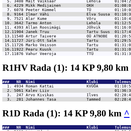
  5. 3408 
Mait Vaiksaar             Lehola      01:04:2
  6. 4229 
Mikk Medijainen           OKH         01:08:0
  7. 6078 
Peeter Kümmel             TÜ          01:10:0
  8. 9164 
Ilmar Vähi                Elva Suusa  01:10:3
  9. 7521 
Alar Kume                 Võru        01:10:4
 10. 3642 
Tarmo Anton               Lehola      01:12:5
 11. 4393 
Allan Roosimägi           Jõhvik      01:16:0
 12.11904 
Janek Truu                Tartu Suus  01:17:4
 13.11540 
Artur Taivere             OÜ ATNOBE   01:20:5
 14.11727 
Jüri-Ott Salm             Tartu       01:29:5
 15.11726 
Marko Veisson             Tartu       01:31:0
 16.11922 
Pearu Kuusk               Tartu       01:31:0
 17.11876 
Vahur Veeroja             TTÜ         01:31:3
R1HV Rada (1): 14 KP 9,80 km
###   NR  Nimi                      Klubi       Tulemus
  1. 4934 
Roman Kattai              KVÜÕA       01:10:5
  2. 5061 
Kalev Liiv                            01:36:3
  3.  247 
Arvo Kivikas              Ilves       02:28:4
  3.  281 
Johannes Tasa             Tammed      02:28:4
R1D Rada (1): 14 KP 9,80 km
^
###   NR  Nimi                      Klubi       Tulemus