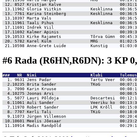
 12. 8527 
Kristjan Kalve                        00:31:1
 13.11962 
Gloria Viitkin            Kesklinna   00:36:5
 13. 7761 
Karina Steinberg          Kesklinna   00:36:5
 13.10397 
Marta Vals                            00:36:5
 13.11961 
Taali Pihus               Kesklinna   00:36:5
 17.11691 
Indrek Viil                           00:39:3
 17.11692 
Kalmer Apinis                         00:39:3
 19.10533 
Kirke Rajamets            Tõrva Gümn  00:45:3
 20. 5782 
Karel Külm                MRG         01:02:5
 21.10598 
Anne-Grete Luide          Kunstig     01:03:0
#6 Rada (R6HN,R6DN): 3 KP 0
###   NR  Nimi                      Klubi       Tulemus
  1. 9631 
Jens Padar                Tartu Veer  00:06:0
  2.10235 
Brita Sander              TKoG        00:07:1
  3. 7090 
Karin Kruuse                          00:08:1
  4.10275 
Joonas Arvi                           00:08:5
  5. 5077 
Lauri Põldoja             Descartesi  00:12:1
  6.11061 
Auli Sander               Veeriku ko  00:13:3
  7.11970 
Robert Sander             LPK Krõll   00:15:0
  8. 7707 
Kerli Tali                TKiG        00:18:0
  9.11073 
Jürgen Villemson                      00:20:4
 10.10601 
Meelis Jõesaar                        00:23:2
 11.10914 
Madis Randpõld                        00:29:1