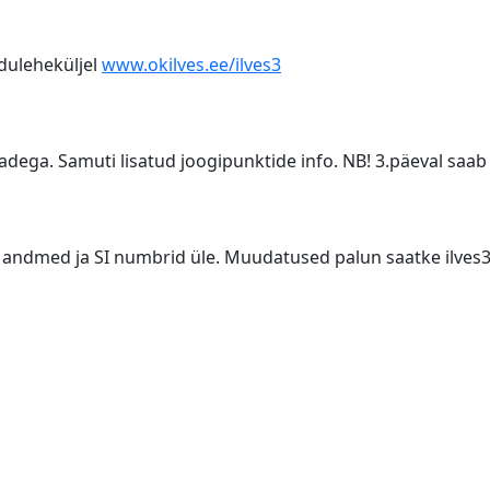
duleheküljel
www.okilves.ee/ilves3
adega. Samuti lisatud joogipunktide info. NB! 3.päeval saab j
ma andmed ja SI numbrid üle. Muudatused palun saatke ilves3