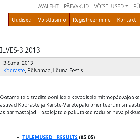
AVALEHT
PÄEVAKUD
VÕISTLUSED
PÜ
Uudised
Võistlusinfo
Registreerimine
Kontakt
ILVES-3 2013
3-5.mai 2013
Kooraste
, Põlvamaa, Lõuna-Eestis
Ootame teid traditsioonilisele kevadisele mitmepäevajooksu
asuvad Kooraste ja Karste-Varetepalu orienteerumismaastik
asjaarmastajad – osalejatele pakutakse radu erineva pikkus
TULEMUSED - RESULTS
(
05.05
)