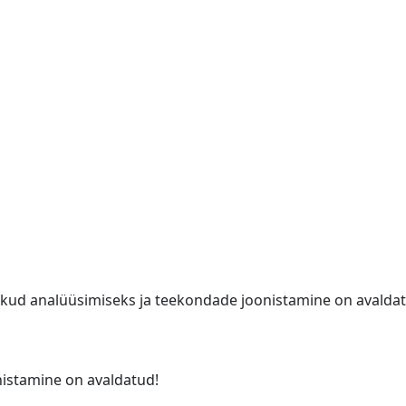
afikud analüüsimiseks ja teekondade joonistamine on avald
nistamine on avaldatud!