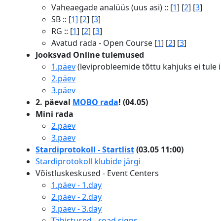
Vaheaegade analüüs (uus asi) :: [
1
] [
2
] [
3
]
SB :: [
1]
[
2
] [
3
]
RG :: [
1
] [
2
] [
3
]
Avatud rada - Open Course [
1
] [
2
] [
3
]
Jooksvad Online tulemused
1.päev
(leviprobleemide tõttu kahjuks ei tule i
2.päev
3.päev
2. päeval
MOBO rada
! (04.05)
Mini rada
2.päev
3.päev
Stardiprotokoll - Startlist
(03.05 11:00)
Stardiprotokoll klubide järgi
Võistluskeskused - Event Centers
1.päev - 1.day
2.päev - 2.day
3.päev - 3.day
Tähistused - road signs