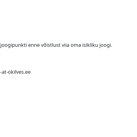
oogipunkti enne võistlust viia oma isikliku joogi.
-at-okilves.ee