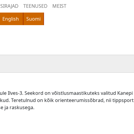
SIRAJAD
TEENUSED
MEIST
English
Suomi
le Ilves-3. Seekord on võistlusmaastikuteks valitud Kanepi 
ud. Teretulnud on kõik orienteerumissõbrad, nii tippsport
e ja raskusega.