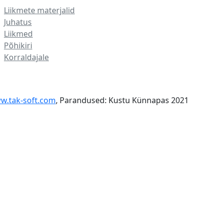
Liikmete materjalid
Juhatus
Liikmed
Põhikiri
Korraldajale
w.tak-soft.com
, Parandused: Kustu Künnapas 2021