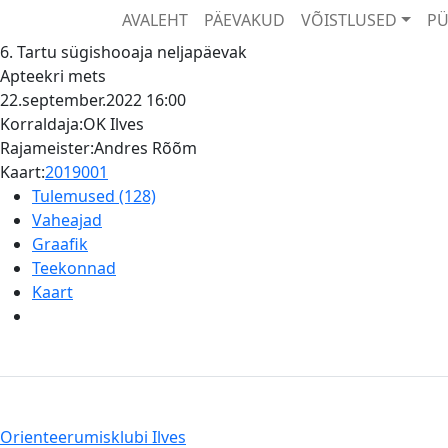
AVALEHT
PÄEVAKUD
VÕISTLUSED
PÜ
6. Tartu sügishooaja neljapäevak
Apteekri mets
22.september.2022
16:00
Korraldaja:OK Ilves
Rajameister:Andres Rõõm
Kaart:
2019001
Tulemused (128)
Vaheajad
Graafik
Teekonnad
Kaart
Orienteerumisklubi Ilves