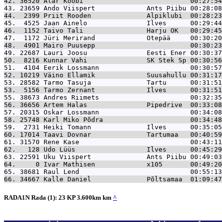
42. 36520 
Alar Kööbi                           00:27:54
43. 23659 
Ando Viispert             Ants Piibu 00:28:08
44.  2399 
Priit Rooden              Alpiklubi  00:28:23
45.  4525 
Jaan Ainelo               Ilves      00:29:44
46.  1152 
Taivo Tali                Harju OK   00:29:45
47.  1172 
Jüri Merirand             Otepää     00:30:20
48.  4901 
Mairo Puusepp                        00:30:23
49. 22687 
Lauri Joosu               Eesti Ener 00:30:37
50.  8216 
Kunnar Vahi               SK Stek Sp 00:30:56
51.  4104 
Eerik Lossmann                       00:30:57
52. 10219 
Väino Ellamik             Suusahullu 00:31:17
53. 28582 
Tarmo Tasuja              Tartu      00:31:51
53.  5156 
Tarmo Zernant             Ilves      00:31:51
55. 38673 
Andres Riimets                       00:32:35
56. 36656 
Artem Halas               Pipedrive  00:33:08
57. 20315 
Oskar Lossmann                       00:34:08
58. 25748 
Karl Miko Põdra                      00:34:48
59.  2731 
Heiki Tomann              Ilves      00:35:05
60. 17014 
Taavi Dovnar              Tartumaa   00:40:59
61. 31570 
Rene Kase                            00:43:11
62.   128 
Udo Lüüs                  Ilves      00:45:29
63. 22591 
Uku Viispert              Ants Piibu 00:49:03
64.     0 
Ivar Mathisen             x105       00:49:20
65. 38681 
Raul Lend                            00:55:13
66. 34667 
Kalle Daniel              Põltsamaa  01:09:47
RADA1N Rada (1): 23 KP 3.600km km
^