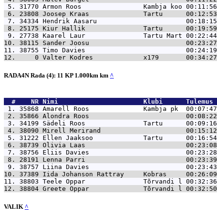
 5. 31770 
Armon Roos                Kambja koo 00:11:56
 6. 23808 
Joosep Kraas              Tartu      00:12:53
 7. 34334 
Hendrik Aasaru                       00:18:15
 8. 25175 
Kiur Hallik               Tartu      00:19:59
 9. 27738 
Kaarel Laur               Tartu Mart 00:22:44
10. 38115 
Sander Joosu                         00:23:27
11. 38755 
Timo Davies                          00:24:19
12.     0 
Valter Kodres             x179       00:34:27
RADA4N Rada (4): 11 KP 1.000km km
^
  #    NR 
Nimi                      Klubi      Tulemus 
 1. 35868 
Amarell Roos              Kambja pk  00:07:47
 2. 35866 
Alondra Roos                         00:08:22
 3. 34199 
Sädeli Roos               Tartu      00:09:16
 4. 38090 
Mirell Merirand                      00:15:12
 5. 31222 
Ellen Jaaksoo             Tartu      00:16:54
 6. 38739 
Olivia Laas                          00:23:08
 7. 38756 
Eliis Davies                         00:23:28
 8. 28191 
Lenna Parri                          00:23:39
 9. 38757 
Liina Davies                         00:23:43
10. 37389 
Iida Johanson Rattray     Kobras     00:26:09
11. 38803 
Teele Oppar               Tõrvandi l 00:32:36
12. 38804 
Greete Oppar              Tõrvandi l 00:32:50
VALIK
^