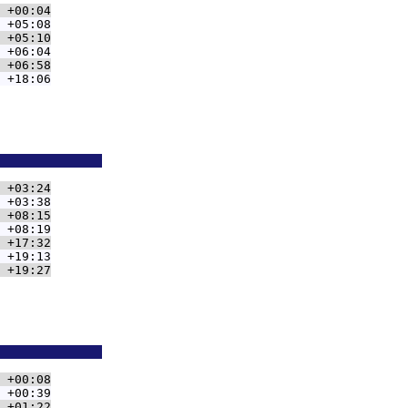
 +00:04
 +05:08
 +05:10
 +06:04
 +06:58
 +18:06
              
 +03:24
 +03:38
 +08:15
 +08:19
 +17:32
 +19:13
 +19:27
              
 +00:08
 +00:39
 +01:22