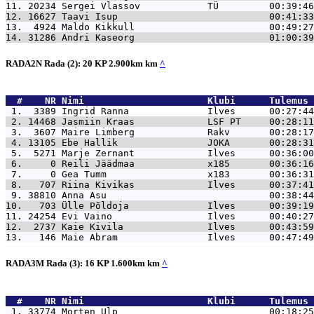
11. 20234 
Sergei Vlassov            TÜ         00:39:46
12. 16627 
Taavi Isup                           00:41:33
13.  4924 
Maldo Kikkull                        00:49:27
14. 31286 
Andri Kaseorg                        01:00:39
RADA2N Rada (2): 20 KP 2.900km km
^
  #    NR 
Nimi                      Klubi      Tulemus 
 1.  3389 
Ingrid Ranna              Ilves      00:27:44
 2. 14468 
Jasmiin Kraas             LSF PT     00:28:11
 3.  3607 
Maire Limberg             Rakv       00:28:17
 4. 13105 
Ebe Hallik                JOKA       00:28:31
 5.  5271 
Marje Zernant             Ilves      00:36:00
 6.     0 
Reili Jäädmaa             x185       00:36:16
 7.     0 
Gea Tumm                  x183       00:36:31
 8.   707 
Riina Kivikas             Ilves      00:37:41
 9. 38810 
Anna Asu                             00:38:44
10.   703 
Ülle Põldoja              Ilves      00:39:19
11. 24254 
Evi Vaino                 Ilves      00:40:27
12.  2737 
Kaie Kivila               Ilves      00:43:59
13.   146 
Maie Abram                Ilves      00:47:49
RADA3M Rada (3): 16 KP 1.600km km
^
  #    NR 
Nimi                      Klubi      Tulemus 
 1. 33774 
Morten Ulp                           00:18:25