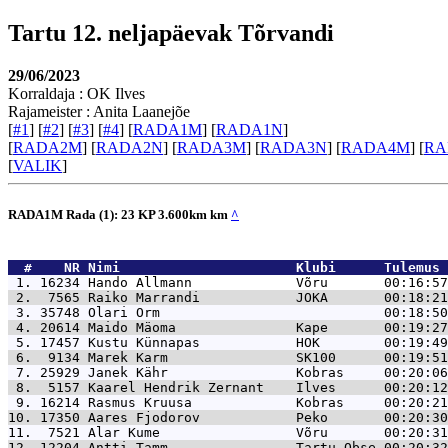
Tartu 12. neljapäevak Tõrvandi
29/06/2023
Korraldaja : OK Ilves
Rajameister : Anita Laanejõe
[
#1
] [
#2
] [
#3
] [
#4
] [
RADA1M
] [
RADA1N
]
[
RADA2M
] [
RADA2N
] [
RADA3M
] [
RADA3N
] [
RADA4M
] [
RA
[
VALIK
]
RADA1M Rada (1): 23 KP 3.600km km
^
  #    NR 
Nimi                      Klubi      Tulemus 
 1. 16234 
Hando Allmann             Võru       00:16:57
 2.  7565 
Raiko Marrandi            JOKA       00:18:21
 3. 35748 
Olari Orm                            00:18:50
 4. 20614 
Maido Mäoma               Kape       00:19:27
 5. 17457 
Kustu Künnapas            HOK        00:19:49
 6.  9134 
Marek Karm                SK100      00:19:51
 7. 25929 
Janek Kähr                Kobras     00:20:06
 8.  5157 
Kaarel Hendrik Zernant    Ilves      00:20:12
 9. 16214 
Rasmus Kruusa             Kobras     00:20:21
10. 17350 
Aares Fjodorov            Peko       00:20:30
11.  7521 
Alar Kume                 Võru       00:20:31
12. 12204 
Antti Tamm                Tartu Obse 00:20:32