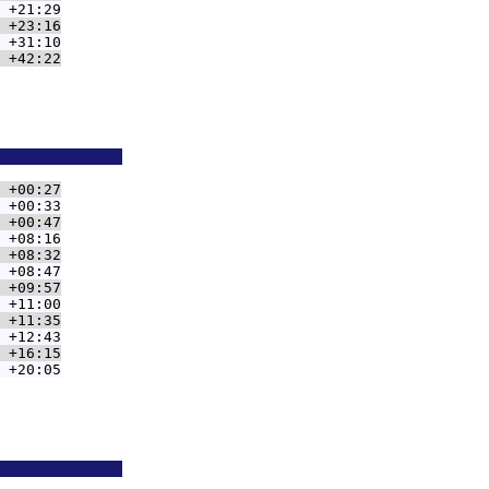
 +21:29
 +23:16
 +31:10
 +42:22
              
 +00:27
 +00:33
 +00:47
 +08:16
 +08:32
 +08:47
 +09:57
 +11:00
 +11:35
 +12:43
 +16:15
 +20:05
              