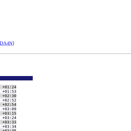
DA4N
]
              
 +01:24
 +01:53
 +02:30
 +02:52
 +02:54
 +03:09
 +03:15
 +03:24
 +03:33
 +03:34
 +03:35