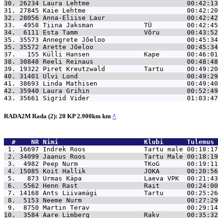
30. 26234 
Laura Lehtme                         00:42:13
31. 27845 
Kaie Lehtme                          00:42:20
32. 28056 
Anna-Eliise Laur                     00:42:42
33.  4958 
Tiina Jaksman             TÜ         00:42:45
34.  6111 
Esta Tamm                 Võru       00:43:52
35. 35573 
Annegrete Jõeloo                     00:45:34
35. 35572 
Arette Jõeloo                        00:45:34
37.   155 
Külli Hansen              Kape       00:46:01
38. 30848 
Reeli Reinaus                        00:48:48
39. 19322 
Piret Kreutzwald          Tartu      00:49:20
40. 31401 
Ulvi Lond                            00:49:29
41. 38693 
Linda Mathisen                       00:49:40
42. 35940 
Laura Grihin                         00:52:49
43. 35661 
Sigrid Vider                         01:03:47
RADA2M Rada (2): 20 KP 2.900km km
^
  #    NR 
Nimi                      Klubi      Tulemus 
 1. 16697 
Indrek Roos               Tartu male 00:18:17
 2. 34099 
Jaanus Roos               Tartu Male 00:18:19
 3.  4982 
Peep Nurm                 TKoG       00:19:11
 4. 15085 
Koit Hallik               JOKA       00:20:56
 5.   873 
Urmas Käpa                Laeva VPK  00:21:43
 6.  5562 
Henn Rast                 Rait       00:24:00
 7. 14168 
Ants Liivamägi            Tartu      00:25:26
 8.  5153 
Neeme Nurm                           00:27:29
 9.  8750 
Martin Terav                         00:29:14
10.  3584 
Aare Limberg              Rakv       00:35:32