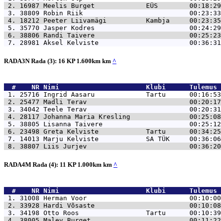
 2. 16987 
Meelis Burget             EÜS        00:18:29
 3. 38809 
Robin Riik                           00:23:33
 4. 18212 
Peeter Liivamägi          Kambja     00:23:35
 5. 35770 
Jasper Kodres                        00:24:29
 6. 38806 
Randi Taivere                        00:25:23
 7. 28981 
Aksel Kelviste                       00:36:31
RADA3N Rada (3): 16 KP 1.600km km
^
  #    NR 
Nimi                      Klubi      Tulemus 
 1. 25716 
Ingrid Aasaru             Tartu      00:16:53
 2. 25477 
Madli Terav                          00:20:17
 3. 34042 
Teele Terav                          00:20:31
 4. 28117 
Johanna Maria Kresling               00:25:08
 5. 38805 
Lisanna Taivere                      00:25:12
 6. 23498 
Greta Kelviste            Tartu      00:34:25
 7. 14013 
Marju Kelviste            SA TÜK     00:36:06
 8. 38807 
Liis Jurjev                          00:36:20
RADA4M Rada (4): 11 KP 1.000km km
^
  #    NR 
Nimi                      Klubi      Tulemus 
 1. 31008 
Herman Voor                          00:10:00
 2. 33928 
Hardi Võsaste                        00:10:08
 3. 34198 
Otto Roos                 Tartu      00:10:39
 4. 38005 
Malev Burget                         00:11:22