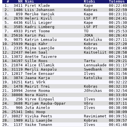
  #    NR 
Nimi                      Klubi      Tulemus 
 1.  3411 
Piret Klade               Kape       00:22:40
 2.  1486 
Liis Johanson             Kobras     00:22:59
 3.   859 
Merike Vanjuk             Kape       00:23:31
 4.  2670 
Heleri Kivil              LSF PT     00:24:41
 5.  4436 
Külli Leiger              Kape       00:25:30
 6.  3585 
Kadri Limberg             LSF PT     00:25:52
 7.  4933 
Piret Toome               TÜ         00:25:53
 8. 25616 
Karin Pai                 JOKA       00:26:43
 9.  9075 
Katrin Lemsalu            Katoliku   00:27:11
10. 25939 
Maigi Kähr                Kobras     00:27:20
11.  2335 
Riina Laanjõe             Kobras     00:28:48
12. 22437 
Helen Saal                Kaitseliit 00:28:58
13. 13072 
Anette Taivere                       00:29:18
14. 34197 
Sille Roos                Tartu      00:29:21
15. 21074 
Alice Ellamik             Lennuakade 00:31:17
16. 31119 
Merili Aaspalu            Swedbank   00:31:38
17. 12817 
Teele Eensaar             Ilves      00:31:56
18.  3874 
Jaana Karja               Katoliku   00:32:18
19. 10251 
Kati Võrk                            00:32:22
20.  1478 
Mairit Trei               Kobras     00:32:33
21. 10994 
Jonne Rooma               Jõhvikas   00:32:54
22. 38808 
Nora Küüts                           00:33:03
23.   256 
Virve Einpaul             Ilves      00:33:34
24.  3688 
Mirjam Rauba-Oppar        Võru       00:37:11
25.   966 
Juta Ainelo               Ilves      00:38:08
26. 25341 
Imbi Hoop                            00:38:09
27. 38027 
Vivika Peets              Ravimiamet 00:39:51
28.  1989 
Aili Laanjõe              Kobras     00:39:57
29.  1137 
Vaike Tomann              Ilves      00:41:48