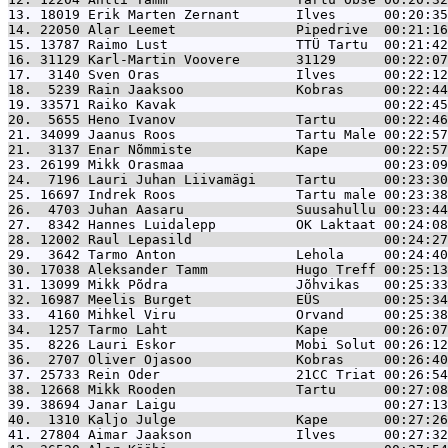
13. 18019 
Erik Marten Zernant       Ilves      00:20:35
14. 22050 
Alar Leemet               Pipedrive  00:21:16
15. 13787 
Raimo Lust                TTÜ Tartu  00:21:42
16. 31129 
Karl-Martin Voovere       31129      00:22:07
17.  3140 
Sven Oras                 Ilves      00:22:12
18.  5239 
Rain Jaaksoo              Kobras     00:22:44
19. 33571 
Raiko Kavak                          00:22:45
20.  5655 
Heno Ivanov               Tartu      00:22:46
21. 34099 
Jaanus Roos               Tartu Male 00:22:57
21.  3137 
Enar Nõmmiste             Kape       00:22:57
23. 26199 
Mikk Orasmaa                         00:23:09
24.  7196 
Lauri Juhan Liivamägi     Tartu      00:23:30
25. 16697 
Indrek Roos               Tartu male 00:23:38
26.  4703 
Juhan Aasaru              Suusahullu 00:23:44
27.  8342 
Hannes Luidalepp          OK Laktaat 00:24:08
28. 12002 
Raul Lepasild                        00:24:27
29.  3642 
Tarmo Anton               Lehola     00:24:40
30. 17038 
Aleksander Tamm           Hugo Treff 00:25:13
31. 13099 
Mikk Põdra                Jõhvikas   00:25:33
32. 16987 
Meelis Burget             EÜS        00:25:34
33.  4160 
Mihkel Viru               Orvand     00:25:38
34.  1257 
Tarmo Laht                Kape       00:26:07
35.  8226 
Lauri Eskor               Mobi Solut 00:26:12
36.  2707 
Oliver Ojasoo             Kobras     00:26:40
37. 25733 
Rein Oder                 21CC Triat 00:26:54
38. 12668 
Mikk Rooden               Tartu      00:27:08
39. 38694 
Janar Laigu                          00:27:13
40.  1310 
Kaljo Julge               Kape       00:27:26
41. 27804 
Aimar Jaakson             Ilves      00:27:32