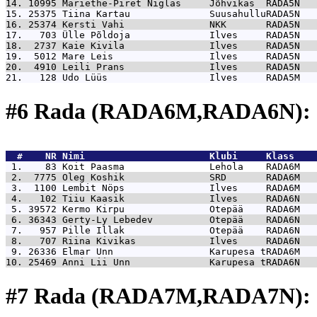
14. 10995 
Mariethe-Piret Niglas     Jõhvikas  RADA5N   
15. 25375 
Tiina Kartau              SuusahulluRADA5N   
16. 25374 
Kersti Vahi               NKK       RADA5N   
17.   703 
Ülle Põldoja              Ilves     RADA5N   
18.  2737 
Kaie Kivila               Ilves     RADA5N   
19.  5012 
Mare Leis                 Ilves     RADA5N   
20.  4910 
Leili Prans               Ilves     RADA5N   
21.   128 
Udo Lüüs                  Ilves     RADA5M   
#6 Rada (RADA6M,RADA6N): 
  #    NR 
Nimi                      Klubi     Klass    
 1.    83 
Koit Paasma               Lehola    RADA6M   
 2.  7775 
Oleg Koshik               SRD       RADA6M   
 3.  1100 
Lembit Nöps               Ilves     RADA6M   
 4.   102 
Tiiu Kaasik               Ilves     RADA6N   
 5. 39572 
Kermo Kirpu               Otepää    RADA6M   
 6. 36343 
Gerty-Ly Lebedev          Otepää    RADA6N   
 7.   957 
Pille Illak               Otepää    RADA6N   
 8.   707 
Riina Kivikas             Ilves     RADA6N   
 9. 26336 
Elmar Unn                 Karupesa tRADA6M   
10. 25469 
Anni Lii Unn              Karupesa tRADA6N   
#7 Rada (RADA7M,RADA7N): 