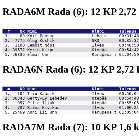
RADA6M Rada (6): 12 KP 2,7
  #    NR 
Nimi                      Klubi      Tulemus 
 1.    83 
Koit Paasma               Lehola     00:31:48
 2.  7775 
Oleg Koshik               SRD        00:35:32
 3.  1100 
Lembit Nöps               Ilves      00:48:50
 4. 39572 
Kermo Kirpu               Otepää     00:54:42
 5. 26336 
Elmar Unn                 Karupesa t 01:04:59
RADA6N Rada (6): 12 KP 2,72
  #    NR 
Nimi                      Klubi      Tulemus 
 1.   102 
Tiiu Kaasik               Ilves      00:50:04
 2. 36343 
Gerty-Ly Lebedev          Otepää     00:54:43
 3.   957 
Pille Illak               Otepää     00:55:05
 4.   707 
Riina Kivikas             Ilves      01:00:21
 5. 25469 
Anni Lii Unn              Karupesa t 01:05:04
RADA7M Rada (7): 10 KP 1,6