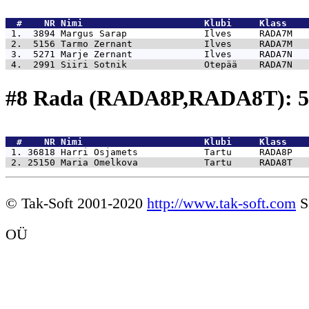
  #    NR 
Nimi                      Klubi     Klass    
 1.  3894 
Margus Sarap              Ilves     RADA7M   
 2.  5156 
Tarmo Zernant             Ilves     RADA7M   
 3.  5271 
Marje Zernant             Ilves     RADA7N   
 4.  2991 
Siiri Sotnik              Otepää    RADA7N   
#8 Rada (RADA8P,RADA8T): 5
  #    NR 
Nimi                      Klubi     Klass    
 1. 36818 
Harri Osjamets            Tartu     RADA8P   
 2. 25150 
Maria Omelkova            Tartu     RADA8T   
© Tak-Soft 2001-2020
http://www.tak-soft.com
S
OÜ