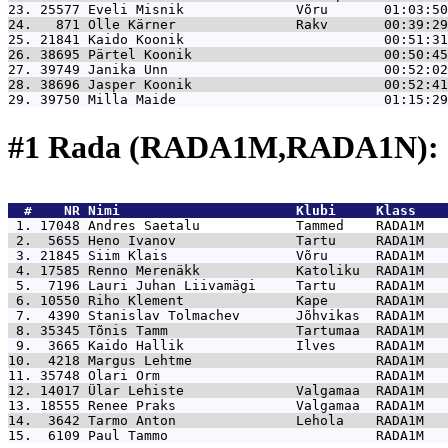
23. 25577 
Eveli Misnik              Võru       01:03:50
24.   871 
Olle Kärner               Rakv       00:39:29
25. 21841 
Kaido Koonik                         00:51:31
26. 38695 
Pärtel Koonik                        00:50:45
27. 39749 
Janika Unn                           00:52:02
28. 38696 
Jasper Koonik                        00:52:41
29. 39750 
Milla Maide                          01:15:29
#1 Rada (RADA1M,RADA1N): 
  #    NR 
Nimi                      Klubi     Klass    
 1. 17048 
Andres Saetalu            Tammed    RADA1M   
 2.  5655 
Heno Ivanov               Tartu     RADA1M   
 3. 21845 
Siim Klais                Võru      RADA1M   
 4. 17585 
Renno Merenäkk            Katoliku  RADA1M   
 5.  7196 
Lauri Juhan Liivamägi     Tartu     RADA1M   
 6. 10550 
Riho Klement              Kape      RADA1M   
 7.  4390 
Stanislav Tolmachev       Jõhvikas  RADA1M   
 8. 35345 
Tõnis Tamm                Tartumaa  RADA1M   
 9.  3665 
Kaido Hallik              Ilves     RADA1M   
10.  4218 
Margus Lehtme                       RADA1M   
11. 35748 
Olari Orm                           RADA1M   
12. 14017 
Ülar Lehiste              Valgamaa  RADA1M   
13. 18555 
Renee Praks               Valgamaa  RADA1M   
14.  3642 
Tarmo Anton               Lehola    RADA1M   
15.  6109 
Paul Tammo                          RADA1M   