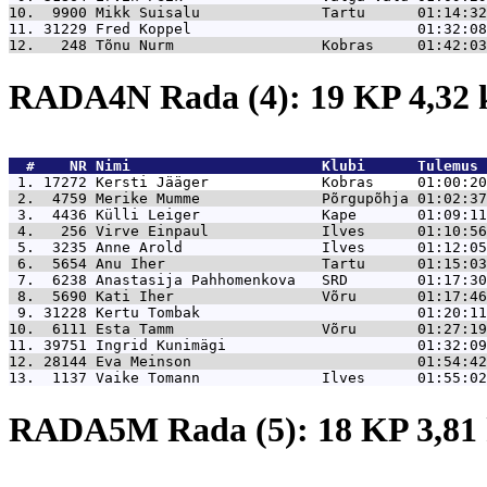
10.  9900 
Mikk Suisalu              Tartu      01:14:32
11. 31229 
Fred Koppel                          01:32:08
12.   248 
Tõnu Nurm                 Kobras     01:42:03
RADA4N Rada (4): 19 KP 4,32
  #    NR 
Nimi                      Klubi      Tulemus 
 1. 17272 
Kersti Jääger             Kobras     01:00:20
 2.  4759 
Merike Mumme              Põrgupõhja 01:02:37
 3.  4436 
Külli Leiger              Kape       01:09:11
 4.   256 
Virve Einpaul             Ilves      01:10:56
 5.  3235 
Anne Arold                Ilves      01:12:05
 6.  5654 
Anu Iher                  Tartu      01:15:03
 7.  6238 
Anastasija Pahhomenkova   SRD        01:17:30
 8.  5690 
Kati Iher                 Võru       01:17:46
 9. 31228 
Kertu Tombak                         01:20:11
10.  6111 
Esta Tamm                 Võru       01:27:19
11. 39751 
Ingrid Kunimägi                      01:32:09
12. 28144 
Eva Meinson                          01:54:42
13.  1137 
Vaike Tomann              Ilves      01:55:02
RADA5M Rada (5): 18 KP 3,8