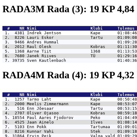
RADA3M Rada (3): 19 KP 4,8
  #    NR 
Nimi                      Klubi      Tulemus 
 1.  4381 
Indrek Jentson            Kape       01:08:46
 2.  8226 
Lauri Eskor               Tartu      01:09:08
 3.  9466 
Andres Hummal                        01:09:28
 4.  2012 
Raul Olesk                Kobras     01:11:30
 5.  1368 
Aarne Tiit                1368       01:13:53
 6.  7680 
Janek Riives              TÜ         01:29:16
 7. 39735 
Sven Kautlenbach                     01:40:36
RADA4M Rada (4): 19 KP 4,3
  #    NR 
Nimi                      Klubi      Tulemus 
 1.  1257 
Tarmo Laht                Kape       00:50:48
 2.  2000 
Meelis Zimmermann         Kape       00:53:07
 3.   516 
Enn Jõesaar               Tartu      00:53:15
 4.  2707 
Oliver Ojasoo             Kobras     00:59:18
 5. 18554 
Paul Aares Fjodorov       Peko       01:04:49
 6.  4525 
Jaan Ainelo               Ilves      01:08:14
 7.  5103 
Enn Pokk                  Tartumaa   01:09:01
 8.  8216 
Kunnar Vahi               Stek       01:09:18
 9. 31864 
Ervin Peik                Valga vald 01:09:29