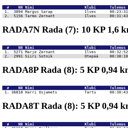
  #    NR 
Nimi                      Klubi      Tulemus 
 1.  3894 
Margus Sarap              Ilves      00:23:31
 2.  5156 
Tarmo Zernant             Ilves      00:31:43
RADA7N Rada (7): 10 KP 1,6 
  #    NR 
Nimi                      Klubi      Tulemus 
 1.  5271 
Marje Zernant             Ilves      00:32:52
 2.  2991 
Siiri Sotnik              Otepää     00:38:10
RADA8P Rada (8): 5 KP 0,94 
  #    NR 
Nimi                      Klubi      Tulemus 
 1. 36818 
Harri Osjamets            Tartu      00:30:43
RADA8T Rada (8): 5 KP 0,94 
  #    NR 
Nimi                      Klubi      Tulemus 