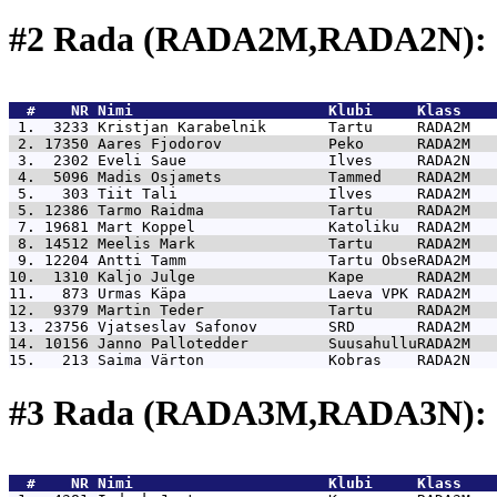
#2 Rada (RADA2M,RADA2N): 
  #    NR 
Nimi                      Klubi     Klass    
 1.  3233 
Kristjan Karabelnik       Tartu     RADA2M   
 2. 17350 
Aares Fjodorov            Peko      RADA2M   
 3.  2302 
Eveli Saue                Ilves     RADA2N   
 4.  5096 
Madis Osjamets            Tammed    RADA2M   
 5.   303 
Tiit Tali                 Ilves     RADA2M   
 5. 12386 
Tarmo Raidma              Tartu     RADA2M   
 7. 19681 
Mart Koppel               Katoliku  RADA2M   
 8. 14512 
Meelis Mark               Tartu     RADA2M   
 9. 12204 
Antti Tamm                Tartu ObseRADA2M   
10.  1310 
Kaljo Julge               Kape      RADA2M   
11.   873 
Urmas Käpa                Laeva VPK RADA2M   
12.  9379 
Martin Teder              Tartu     RADA2M   
13. 23756 
Vjatseslav Safonov        SRD       RADA2M   
14. 10156 
Janno Pallotedder         SuusahulluRADA2M   
15.   213 
Saima Värton              Kobras    RADA2N   
#3 Rada (RADA3M,RADA3N): 
  #    NR 
Nimi                      Klubi     Klass    