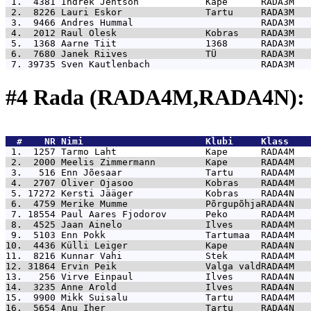
 1.  4381 
Indrek Jentson            Kape      RADA3M   
 2.  8226 
Lauri Eskor               Tartu     RADA3M   
 3.  9466 
Andres Hummal                       RADA3M   
 4.  2012 
Raul Olesk                Kobras    RADA3M   
 5.  1368 
Aarne Tiit                1368      RADA3M   
 6.  7680 
Janek Riives              TÜ        RADA3M   
 7. 39735 
Sven Kautlenbach                    RADA3M   
#4 Rada (RADA4M,RADA4N): 
  #    NR 
Nimi                      Klubi     Klass    
 1.  1257 
Tarmo Laht                Kape      RADA4M   
 2.  2000 
Meelis Zimmermann         Kape      RADA4M   
 3.   516 
Enn Jõesaar               Tartu     RADA4M   
 4.  2707 
Oliver Ojasoo             Kobras    RADA4M   
 5. 17272 
Kersti Jääger             Kobras    RADA4N   
 6.  4759 
Merike Mumme              PõrgupõhjaRADA4N   
 7. 18554 
Paul Aares Fjodorov       Peko      RADA4M   
 8.  4525 
Jaan Ainelo               Ilves     RADA4M   
 9.  5103 
Enn Pokk                  Tartumaa  RADA4M   
10.  4436 
Külli Leiger              Kape      RADA4N   
11.  8216 
Kunnar Vahi               Stek      RADA4M   
12. 31864 
Ervin Peik                Valga valdRADA4M   
13.   256 
Virve Einpaul             Ilves     RADA4N   
14.  3235 
Anne Arold                Ilves     RADA4N   
15.  9900 
Mikk Suisalu              Tartu     RADA4M   
16.  5654 
Anu Iher                  Tartu     RADA4N   