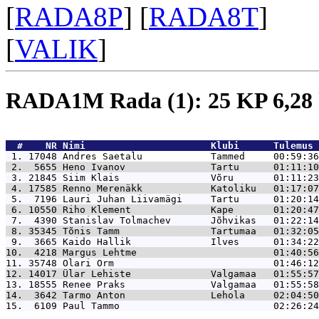
[
RADA8P
] [
RADA8T
]
[
VALIK
]
RADA1M Rada (1): 25 KP 6,2
  #    NR 
Nimi                      Klubi      Tulemus 
 1. 17048 
Andres Saetalu            Tammed     00:59:36
 2.  5655 
Heno Ivanov               Tartu      01:11:10
 3. 21845 
Siim Klais                Võru       01:11:23
 4. 17585 
Renno Merenäkk            Katoliku   01:17:07
 5.  7196 
Lauri Juhan Liivamägi     Tartu      01:20:14
 6. 10550 
Riho Klement              Kape       01:20:47
 7.  4390 
Stanislav Tolmachev       Jõhvikas   01:22:14
 8. 35345 
Tõnis Tamm                Tartumaa   01:32:05
 9.  3665 
Kaido Hallik              Ilves      01:34:22
10.  4218 
Margus Lehtme                        01:40:56
11. 35748 
Olari Orm                            01:46:12
12. 14017 
Ülar Lehiste              Valgamaa   01:55:57
13. 18555 
Renee Praks               Valgamaa   01:55:58
14.  3642 
Tarmo Anton               Lehola     02:04:50
15.  6109 
Paul Tammo                           02:26:24