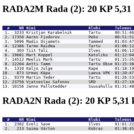
RADA2M Rada (2): 20 KP 5,3
  #    NR 
Nimi                      Klubi      Tulemus 
 1.  3233 
Kristjan Karabelnik       Tartu      00:51:46
 2. 17350 
Aares Fjodorov            Peko       00:51:51
 3.  5096 
Madis Osjamets            Tammed     01:03:47
 4. 12386 
Tarmo Raidma              Tartu      01:06:12
 4.   303 
Tiit Tali                 Ilves      01:06:12
 6. 19681 
Mart Koppel               Katoliku   01:12:04
 7. 14512 
Meelis Mark               Tartu      01:15:35
 8. 12204 
Antti Tamm                Tartu Obse 01:15:38
 9.  1310 
Kaljo Julge               Kape       01:18:19
10.   873 
Urmas Käpa                Laeva VPK  01:20:47
11.  9379 
Martin Teder              Tartu      01:26:53
12. 23756 
Vjatseslav Safonov        SRD        01:27:10
13. 10156 
Janno Pallotedder         Suusahullu 01:31:48
RADA2N Rada (2): 20 KP 5,31
  #    NR 
Nimi                      Klubi      Tulemus 
 1.  2302 
Eveli Saue                Ilves      01:01:22
 2.   213 
Saima Värton              Kobras     01:38:45