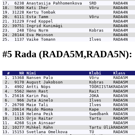
17.  6238 
Anastasija Pahhomenkova   SRD       RADA4N   
18.  5690 
Kati Iher                 Võru      RADA4N   
19. 31228 
Kertu Tombak                        RADA4N   
20.  6111 
Esta Tamm                 Võru      RADA4N   
21. 31229 
Fred Koppel                         RADA4M   
22. 39751 
Ingrid Kunimägi                     RADA4N   
23.   248 
Tõnu Nurm                 Kobras    RADA4M   
24. 28144 
Eva Meinson                         RADA4N   
25.  1137 
Vaike Tomann              Ilves     RADA4N   
#5 Rada (RADA5M,RADA5N): 
  #    NR 
Nimi                      Klubi     Klass    
 1. 15368 
Nansen Palo               Võru      RADA5M   
 2.  9170 
August Jakobson           Kobras    RADA5M   
 3.  4902 
Antti Nöps                TÖÖRIISTAKRADA5M   
 4.  5562 
Henn Rast                 Rait      RADA5M   
 5. 25616 
Karin Pai                 JOKA      RADA5N   
 6.   966 
Juta Ainelo               Ilves     RADA5N   
 7. 26798 
Maie Tali                 Ilves     RADA5N   
 8. 20614 
Maido Mäoma               Kape      RADA5M   
 9. 31118 
Helena Peik               Swedbank  RADA5N   
10.  1615 
Ürjo Raitar               Tartu     RADA5M   
11.  4268 
Siim Ainsaar                        RADA5M   
12. 10277 
Mihkel Rähn               Tartu ÜlikRADA5M   
13. 15153 
Svetlana Omelkova         TÜ        RADA5N   