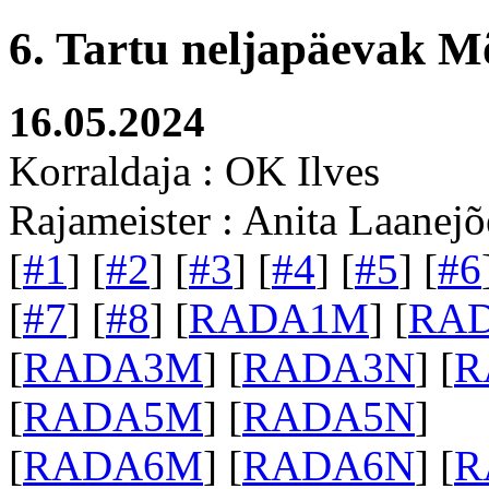
6. Tartu neljapäevak M
16.05.2024
Korraldaja : OK Ilves
Rajameister : Anita Laanejõ
[
#1
] [
#2
] [
#3
] [
#4
] [
#5
] [
#6
[
#7
] [
#8
] [
RADA1M
] [
RA
[
RADA3M
] [
RADA3N
] [
R
[
RADA5M
] [
RADA5N
]
[
RADA6M
] [
RADA6N
] [
R