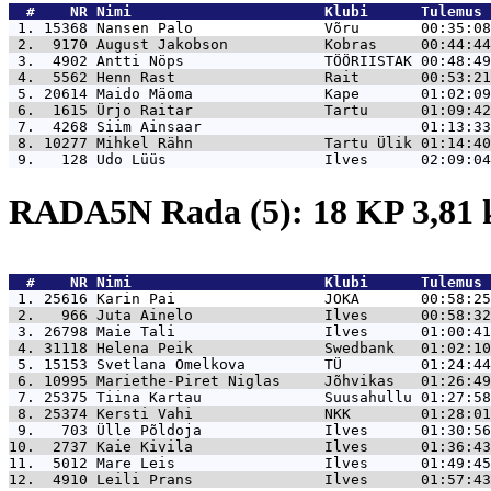
  #    NR 
Nimi                      Klubi      Tulemus 
 1. 15368 
Nansen Palo               Võru       00:35:08
 2.  9170 
August Jakobson           Kobras     00:44:44
 3.  4902 
Antti Nöps                TÖÖRIISTAK 00:48:49
 4.  5562 
Henn Rast                 Rait       00:53:21
 5. 20614 
Maido Mäoma               Kape       01:02:09
 6.  1615 
Ürjo Raitar               Tartu      01:09:42
 7.  4268 
Siim Ainsaar                         01:13:33
 8. 10277 
Mihkel Rähn               Tartu Ülik 01:14:40
 9.   128 
Udo Lüüs                  Ilves      02:09:04
RADA5N Rada (5): 18 KP 3,81
  #    NR 
Nimi                      Klubi      Tulemus 
 1. 25616 
Karin Pai                 JOKA       00:58:25
 2.   966 
Juta Ainelo               Ilves      00:58:32
 3. 26798 
Maie Tali                 Ilves      01:00:41
 4. 31118 
Helena Peik               Swedbank   01:02:10
 5. 15153 
Svetlana Omelkova         TÜ         01:24:44
 6. 10995 
Mariethe-Piret Niglas     Jõhvikas   01:26:49
 7. 25375 
Tiina Kartau              Suusahullu 01:27:58
 8. 25374 
Kersti Vahi               NKK        01:28:01
 9.   703 
Ülle Põldoja              Ilves      01:30:56
10.  2737 
Kaie Kivila               Ilves      01:36:43
11.  5012 
Mare Leis                 Ilves      01:49:45
12.  4910 
Leili Prans               Ilves      01:57:43