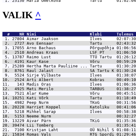
 1. 25150 
Maria Omelkova            Tartu      01:02:04
VALIK
^
  #    NR 
Nimi                      Klubi      Tulemus 
 1. 27804 
Aimar Jaakson             Ilves      02:07:30
 2.  2727 
Avo Eensaar               Tartu      02:43:32
 3. 17055 
Arno Bachaus              Põrgupõhja 01:06:56
 4.  2510 
Andreas Kraas             LSF PT     01:06:50
 5. 13787 
Raimo Lust                TTÜ Tartu  01:26:12
 6.  4191 
Kaur Kase                 Võru       00:59:29
 7. 25289 
Hertha Marta Pauliine ... Tartu      01:30:20
 8.  8761 
Raul Jalast               SA Tartu K 01:30:24
 9.  5524 
Sirje Vilbaste            Ilves      01:38:07
10.  2524 
Arti Albert               Kobras     00:49:10
11.   143 
Madis Oras                Ilves      01:06:36
12.  4925 
Mati Merilo               TARBUS     01:38:27
13.  7521 
Alar Kume                 Võru       00:45:51
14. 10251 
Kati Võrk                 Tartu      01:18:49
15.  4982 
Peep Nurm                 TKoG       00:31:56
16. 20228 
Harriet Koppel            Katoliku   00:41:06
17.  5218 
Mihkel Sarap              Ilves      00:58:38
18.  5153 
Neeme Nurm                           00:32:27
19. 13229 
Aivar Pärn                TKiG       01:35:36
20. 39474 
Lii Tomberg                          01:35:41
21.  7100 
Kristjan Laht             OÜ Nihil S 01:08:11
22. 15834 
Romas Vals                RTG Spordi 01:29:46