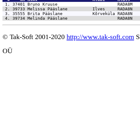
 1. 37401 
Bruno Kruuse                        RADA8M   
 2. 39733 
Melissa Pääslane          Ilves     RADA8N   
 3. 35555 
Brita Pääslane            Kõrveküla RADA8N   
 4. 39734 
Melinda Pääslane                    RADA8N   
© Tak-Soft 2001-2020
http://www.tak-soft.com
S
OÜ