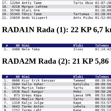
17. 12204 
Antti Tamm                Tartu Obse 01:07:28
18.  4218 
Margus Lehtme                        01:12:28
19. 35748 
Olari Orm                            01:26:09
20. 35345 
Tõnis Tamm                Tartumaa   01:28:45
21. 23659 
Ando Viispert             Ants Piibu 01:52:05
RADA1N Rada (1): 22 KP 6,7 
  #    NR 
Nimi                      Klubi      Tulemus 
 1.  3488 
Nele Taba                 Ilves      01:14:42
RADA2M Rada (2): 21 KP 5,8
  #    NR 
Nimi                      Klubi      Tulemus 
 1.  9606 
Kiur Erik Eensaar         Tammed     00:39:04
 2.  2684 
Vallo Vaher               Katoliku   00:49:56
 3.  9379 
Martin Teder              Tartu      00:50:00
 4.  1938 
Raul Kangur               Peko       00:50:28
 5.   873 
Urmas Käpa                Laeva VPK  00:53:08
 6. 14512 
Meelis Mark               Tartu      00:53:32
 7.  1310 
Kaljo Julge               Kape       00:53:57
 8.  3642 
Tarmo Anton               Lehola     00:53:58
 9.  1257 
Tarmo Laht                Kape       00:55:12