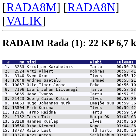
[
RADA8M
] [
RADA8N
]
[
VALIK
]
RADA1M Rada (1): 22 KP 6,7
  #    NR 
Nimi                      Klubi      Tulemus 
 1.  3233 
Kristjan Karabelnik       Tartu      00:50:26
 2.  2524 
Arti Albert               Kobras     00:53:41
 3.  3140 
Sven Oras                 Ilves      00:55:12
 4. 17048 
Andres Saetalu            Tammed     00:55:21
 5. 10857 
Olle Ilmar Jaama          Peko       00:56:10
 6.  7196 
Lauri Juhan Liivamägi     Tartu      00:57:23
 7.  5655 
Heno Ivanov               Tartu      00:57:51
 8. 21423 
Georg Caius Kutsar        Ilves      00:58:30
 9. 14863 
Hugo Johannes Nurk        Emajõe suu 00:59:36
10. 13504 
Erik Kersna               Ilves      00:59:42
11. 12386 
Tarmo Raidma              Tartu      00:59:59
12.  1152 
Taivo Tali                Harju OK   01:03:03
13. 23218 
Hannes Kuslap             Ilves      01:03:20
14. 10550 
Riho Klement              Kape       01:04:36
15. 13787 
Raimo Lust                TTÜ Tartu  01:05:59
16. 18376 
Arvi Anton                Seiklushun 01:06:40