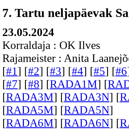
7. Tartu neljapäevak S
23.05.2024
Korraldaja : OK Ilves
Rajameister : Anita Laanejõ
[
#1
] [
#2
] [
#3
] [
#4
] [
#5
] [
#6
[
#7
] [
#8
] [
RADA1M
] [
RA
[
RADA3M
] [
RADA3N
] [
R
[
RADA5M
] [
RADA5N
]
[
RADA6M
] [
RADA6N
] [
R