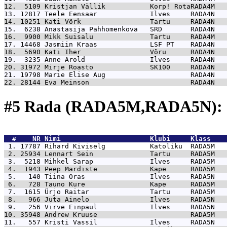
12.  5109 
Kristjan Vällik           Korp! RotaRADA4M   
13. 12817 
Teele Eensaar             Ilves     RADA4N   
14. 10251 
Kati Võrk                 Tartu     RADA4N   
15.  6238 
Anastasija Pahhomenkova   SRD       RADA4N   
16.  9900 
Mikk Suisalu              Tartu     RADA4M   
17. 14468 
Jasmiin Kraas             LSF PT    RADA4N   
18.  5690 
Kati Iher                 Võru      RADA4N   
19.  3235 
Anne Arold                Ilves     RADA4N   
20. 31972 
Mirje Roasto              SK100     RADA4N   
21. 19798 
Marie Elise Aug                     RADA4N   
22. 28144 
Eva Meinson                         RADA4N   
#5 Rada (RADA5M,RADA5N): 
  #    NR 
Nimi                      Klubi     Klass    
 1. 17787 
Rihard Kiviselg           Katoliku  RADA5M   
 2. 25934 
Lennart Sein              Tartu     RADA5M   
 3.  5218 
Mihkel Sarap              Ilves     RADA5M   
 4.  1943 
Peep Mardiste             Kape      RADA5M   
 5.   140 
Tiina Oras                Ilves     RADA5N   
 6.   728 
Tauno Kure                Kape      RADA5M   
 7.  1615 
Ürjo Raitar               Tartu     RADA5M   
 8.   966 
Juta Ainelo               Ilves     RADA5N   
 9.   256 
Virve Einpaul             Ilves     RADA5N   
10. 35948 
Andrew Kruuse                       RADA5M   
11.   557 
Kristi Vassil             Ilves     RADA5N   