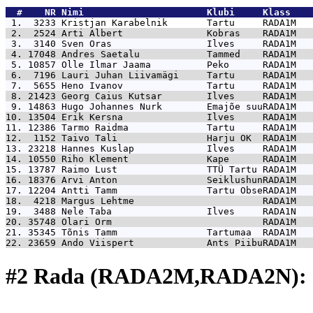
  #    NR 
Nimi                      Klubi     Klass    
 1.  3233 
Kristjan Karabelnik       Tartu     RADA1M   
 2.  2524 
Arti Albert               Kobras    RADA1M   
 3.  3140 
Sven Oras                 Ilves     RADA1M   
 4. 17048 
Andres Saetalu            Tammed    RADA1M   
 5. 10857 
Olle Ilmar Jaama          Peko      RADA1M   
 6.  7196 
Lauri Juhan Liivamägi     Tartu     RADA1M   
 7.  5655 
Heno Ivanov               Tartu     RADA1M   
 8. 21423 
Georg Caius Kutsar        Ilves     RADA1M   
 9. 14863 
Hugo Johannes Nurk        Emajõe suuRADA1M   
10. 13504 
Erik Kersna               Ilves     RADA1M   
11. 12386 
Tarmo Raidma              Tartu     RADA1M   
12.  1152 
Taivo Tali                Harju OK  RADA1M   
13. 23218 
Hannes Kuslap             Ilves     RADA1M   
14. 10550 
Riho Klement              Kape      RADA1M   
15. 13787 
Raimo Lust                TTÜ Tartu RADA1M   
16. 18376 
Arvi Anton                SeiklushunRADA1M   
17. 12204 
Antti Tamm                Tartu ObseRADA1M   
18.  4218 
Margus Lehtme                       RADA1M   
19.  3488 
Nele Taba                 Ilves     RADA1N   
20. 35748 
Olari Orm                           RADA1M   
21. 35345 
Tõnis Tamm                Tartumaa  RADA1M   
22. 23659 
Ando Viispert             Ants PiibuRADA1M   
#2 Rada (RADA2M,RADA2N): 