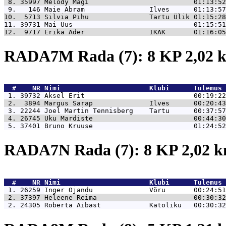
 8. 35997 
Melody Mägi                          01:13:52
 9.   146 
Maie Abram                Ilves      01:13:57
10.  5713 
Silvia Pihu               Tartu Ülik 01:15:28
11. 39731 
Mai Uus                              01:15:51
12.  9717 
Erika Ader                IKAK       01:16:05
RADA7M Rada (7): 8 KP 2,02
  #    NR 
Nimi                      Klubi      Tulemus 
 1. 39732 
Aksel Erit                           00:19:22
 2.  3894 
Margus Sarap              Ilves      00:20:43
 3. 22244 
Joel Martin Tennisberg    Tartu      00:37:57
 4. 26745 
Uku Mardiste                         00:44:30
 5. 37401 
Bruno Kruuse                         01:24:52
RADA7N Rada (7): 8 KP 2,02 
  #    NR 
Nimi                      Klubi      Tulemus 
 1. 26259 
Inger Ojandu              Võru       00:24:51
 2. 37397 
Heleene Reima                        00:30:32
 2. 24305 
Roberta Aibast            Katoliku   00:30:32