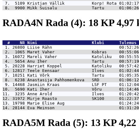
 7.  5109 
Kristjan Vällik           Korp! Rota 01:02:17
 8.  9900 
Mikk Suisalu              Tartu      01:06:26
RADA4N Rada (4): 18 KP 4,97
  #    NR 
Nimi                      Klubi      Tulemus 
 1. 26800 
Liise Rähn                           00:52:26
 2.  1065 
Maret Vaher               Kobras     00:55:06
 3. 16072 
Mareli Vaher              Katoliku   00:55:55
 4.  5654 
Anu Iher                  Tartu      00:57:19
 5. 20228 
Harriet Koppel            Katoliku   00:57:42
 6. 12817 
Teele Eensaar             Ilves      01:02:44
 7. 10251 
Kati Võrk                 Tartu      01:05:35
 8.  6238 
Anastasija Pahhomenkova   SRD        01:06:12
 9. 14468 
Jasmiin Kraas             LSF PT     01:12:04
10.  5690 
Kati Iher                 Võru       01:14:46
11.  3235 
Anne Arold                Ilves      01:20:42
12. 31972 
Mirje Roasto              SK100      01:22:37
13. 19798 
Marie Elise Aug                      01:24:24
14. 28144 
Eva Meinson                          01:31:20
RADA5M Rada (5): 13 KP 4,2