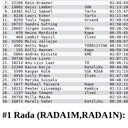
 7. 22166 
Keio Kraaner                         01:04:43
 8. 19002 
Geivi Lember              SOK        01:13:28
 9. 18381 
Külli Samuel              Tartu      01:15:47
10.  8226 
Lauri Eskor               Tartu      01:11:44
11.  8259 
Tuuli Teppo               Orvand     01:49:53
12. 39737 
Sandra Sutting                       01:50:02
13. 20687 
Jürgen Joonas             Võru       00:28:56
14.   676 
Heino Mardiste            Kape       00:35:45
15.   460 
Lembit Vassil             Ilves      00:48:01
16. 31565 
Milvi Jallajas                       00:49:07
17.  4902 
Antti Nöps                TÖÖRIISTAK 00:50:55
18.   155 
Külli Hansen              Kape       00:59:54
19.  5064 
Andres Kiviste            EMÜ        01:07:16
20. 39738 
Valve Linno                          01:07:21
21. 18214 
Anu-Liis Laar             TÜ         00:46:11
22. 22349 
Kaisa Karja               Katoliku   00:44:06
23.  5500 
Kaspar Külm               SSE RIGA   00:51:15
24.  4910 
Leili Prans               Ilves      01:47:39
25. 26773 
Marika Suisalu                       00:48:33
26.  1677 
Mihhail Taivere           Kape       00:52:21
27. 18212 
Peeter Liivamägi          Kambja     01:13:18
28.  1137 
Vaike Tomann              Ilves      01:43:16
29. 39750 
Milla Maide                          01:33:01
30. 16072 
Mareli Vaher              Katoliku   00:39:40
#1 Rada (RADA1M,RADA1N): 