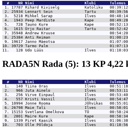
  #    NR 
Nimi                      Klubi      Tulemus 
 1. 17787 
Rihard Kiviselg           Katoliku   00:39:12
 2. 25934 
Lennart Sein              Tartu      00:39:56
 3.  5218 
Mihkel Sarap              Ilves      00:48:14
 4.  1943 
Peep Mardiste             Kape       00:49:28
 5.   728 
Tauno Kure                Kape       00:52:13
 6.  1615 
Ürjo Raitar               Tartu      00:52:42
 7. 35948 
Andrew Kruuse                        00:54:20
 8. 25384 
Anti Reiman                          01:00:23
 9. 19617 
Janno Mäeotsa                        01:07:00
10. 39729 
Tarmo Palm                           01:07:13
11.   128 
Udo Lüüs                  Ilves      01:10:03
RADA5N Rada (5): 13 KP 4,22
  #    NR 
Nimi                      Klubi      Tulemus 
 1.   140 
Tiina Oras                Ilves      00:51:18
 2.   966 
Juta Ainelo               Ilves      00:53:11
 3.   256 
Virve Einpaul             Ilves      00:53:40
 4.   557 
Kristi Vassil             Ilves      00:54:47
 5. 10994 
Jonne Rooma               Jõhvikas   00:55:01
 6. 26798 
Maie Tali                 Ilves      00:58:01
 7. 15153 
Svetlana Omelkova         TÜ         00:58:24
 8.  2801 
Maire Kure                Kape       00:58:34
 9.  1339 
Piret Kaasik              Ilves      01:06:38
10.   703 
Ülle Põldoja              Ilves      01:18:56