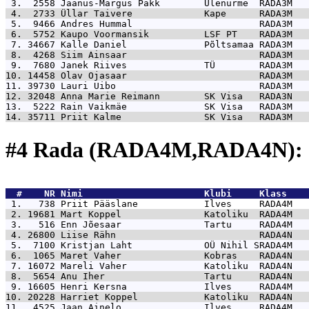
 3.  2558 
Jaanus-Margus Päkk        Ülenurme  RADA3M   
 4.  2733 
Üllar Taivere             Kape      RADA3M   
 5.  9466 
Andres Hummal                       RADA3M   
 6.  5752 
Kaupo Voormansik          LSF PT    RADA3M   
 7. 34667 
Kalle Daniel              Põltsamaa RADA3M   
 8.  4268 
Siim Ainsaar                        RADA3M   
 9.  7680 
Janek Riives              TÜ        RADA3M   
10. 14458 
Olav Ojasaar                        RADA3M   
11. 39730 
Lauri Uibo                          RADA3M   
12. 32048 
Anna Marie Reimann        SK Visa   RADA3N   
13.  5222 
Rain Vaikmäe              SK Visa   RADA3M   
14. 35711 
Priit Kalme               SK Visa   RADA3M   
#4 Rada (RADA4M,RADA4N): 
  #    NR 
Nimi                      Klubi     Klass    
 1.   738 
Priit Pääslane            Ilves     RADA4M   
 2. 19681 
Mart Koppel               Katoliku  RADA4M   
 3.   516 
Enn Jõesaar               Tartu     RADA4M   
 4. 26800 
Liise Rähn                          RADA4N   
 5.  7100 
Kristjan Laht             OÜ Nihil SRADA4M   
 6.  1065 
Maret Vaher               Kobras    RADA4N   
 7. 16072 
Mareli Vaher              Katoliku  RADA4N   
 8.  5654 
Anu Iher                  Tartu     RADA4N   
 9. 16605 
Henri Kersna              Ilves     RADA4M   
10. 20228 
Harriet Koppel            Katoliku  RADA4N   
11.  4525 
Jaan Ainelo               Ilves     RADA4M   