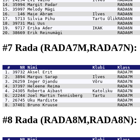
14. 35994 
Margit Padar                        RADA6N   
15. 35997 
Melody Mägi                         RADA6N   
16.   146 
Maie Abram                Ilves     RADA6N   
17.  5713 
Silvia Pihu               Tartu ÜlikRADA6N   
18. 39731 
Mai Uus                             RADA6N   
19.  9717 
Erika Ader                IKAK      RADA6N   
20. 38669 
Erik Reinumägi                      RADA6M   
#7 Rada (RADA7M,RADA7N): 
  #    NR 
Nimi                      Klubi     Klass    
 1. 39732 
Aksel Erit                          RADA7M   
 2.  3894 
Margus Sarap              Ilves     RADA7M   
 3. 26259 
Inger Ojandu              Võru      RADA7N   
 4. 37397 
Heleene Reima                       RADA7N   
 4. 24305 
Roberta Aibast            Katoliku  RADA7N   
 6. 22244 
Joel Martin Tennisberg    Tartu     RADA7M   
 7. 26745 
Uku Mardiste                        RADA7M   
 8. 37401 
Bruno Kruuse                        RADA7M   
#8 Rada (RADA8M,RADA8N): 
  #    NR 
Nimi                      Klubi     Klass    