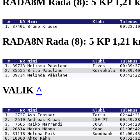
RADA8M Rada (8): 5 KP 1,21
  #    NR 
Nimi                      Klubi      Tulemus 
 1. 37401 
Bruno Kruuse                         00:23:10
RADA8N Rada (8): 5 KP 1,21 
  #    NR 
Nimi                      Klubi      Tulemus 
 1. 39733 
Melissa Pääslane          Ilves      00:39:37
 2. 35555 
Brita Pääslane            Kõrveküla  00:39:40
 3. 39734 
Melinda Pääslane                     00:42:22
VALIK
^
  #    NR 
Nimi                      Klubi      Tulemus 
 1.  2727 
Avo Eensaar               Tartu      02:44:21
 2.  2510 
Andreas Kraas             LSF PT     00:49:38
 3.  7565 
Raiko Marrandi            JOKA       00:54:28
 4. 20614 
Maido Mäoma               Kape       01:06:42
 5. 31118 
Helena Peik               Swedbank   01:06:43
 6. 10360 
Ahto Rähn                            00:52:32