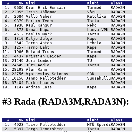
  #    NR 
Nimi                      Klubi     Klass    
 1.  9606 
Kiur Erik Eensaar         Tammed    RADA2M   
 2. 22955 
Triin Jäädmaa             Võru      RADA2N   
 3.  2684 
Vallo Vaher               Katoliku  RADA2M   
 4.  9379 
Martin Teder              Tartu     RADA2M   
 5.  1938 
Raul Kangur               Peko      RADA2M   
 6.   873 
Urmas Käpa                Laeva VPK RADA2M   
 7. 14512 
Meelis Mark               Tartu     RADA2M   
 8.  1310 
Kaljo Julge               Kape      RADA2M   
 9.  3642 
Tarmo Anton               Lehola    RADA2M   
10.  1257 
Tarmo Laht                Kape      RADA2M   
11.  1966 
Roland Truus              Tammed    RADA2M   
12.  4437 
Kristjan Leiger           Kape      RADA2M   
13. 21249 
Jüri Lember               TÜ        RADA2M   
14. 24649 
Jüri Aedla                Tartu     RADA2M   
15. 28193 
Alar Rähn                           RADA2M   
16. 23756 
Vjatseslav Safonov        SRD       RADA2M   
17. 10156 
Janno Pallotedder         SuusahulluRADA2M   
18. 37404 
Marko Laanes                        RADA2M   
19.  1147 
Andres Lass               Kape      RADA2M   
#3 Rada (RADA3M,RADA3N): 
  #    NR 
Nimi                      Klubi     Klass    
 1.  4923 
Taivo Pallotedder         MTÜ SpordiRADA3M   
 2.  5397 
Targo Tennisberg          Tartu     RADA3M   