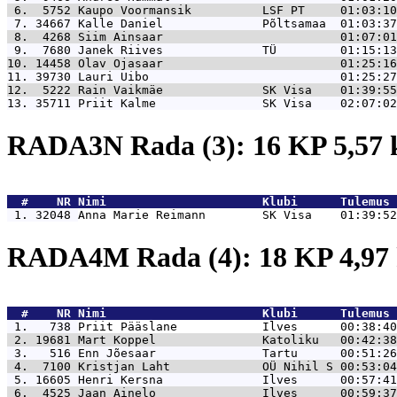
 6.  5752 
Kaupo Voormansik          LSF PT     01:03:10
 7. 34667 
Kalle Daniel              Põltsamaa  01:03:37
 8.  4268 
Siim Ainsaar                         01:07:01
 9.  7680 
Janek Riives              TÜ         01:15:13
10. 14458 
Olav Ojasaar                         01:25:16
11. 39730 
Lauri Uibo                           01:25:27
12.  5222 
Rain Vaikmäe              SK Visa    01:39:55
13. 35711 
Priit Kalme               SK Visa    02:07:02
RADA3N Rada (3): 16 KP 5,57
  #    NR 
Nimi                      Klubi      Tulemus 
 1. 32048 
Anna Marie Reimann        SK Visa    01:39:52
RADA4M Rada (4): 18 KP 4,9
  #    NR 
Nimi                      Klubi      Tulemus 
 1.   738 
Priit Pääslane            Ilves      00:38:40
 2. 19681 
Mart Koppel               Katoliku   00:42:38
 3.   516 
Enn Jõesaar               Tartu      00:51:26
 4.  7100 
Kristjan Laht             OÜ Nihil S 00:53:04
 5. 16605 
Henri Kersna              Ilves      00:57:41
 6.  4525 
Jaan Ainelo               Ilves      00:59:37