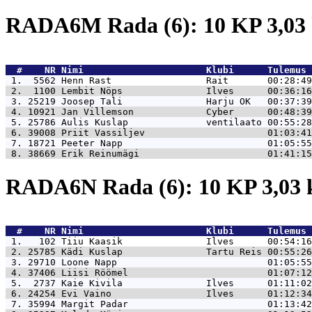
RADA6M Rada (6): 10 KP 3,0
  #    NR 
Nimi                      Klubi      Tulemus 
 1.  5562 
Henn Rast                 Rait       00:28:49
 2.  1100 
Lembit Nöps               Ilves      00:36:16
 3. 25219 
Joosep Tali               Harju OK   00:37:39
 4. 10921 
Jan Villemson             Cyber      00:48:39
 5. 25786 
Aulis Kuslap              ventilaato 00:55:28
 6. 39008 
Priit Vassiljev                      01:03:41
 7. 18721 
Peeter Napp                          01:05:55
 8. 38669 
Erik Reinumägi                       01:41:15
RADA6N Rada (6): 10 KP 3,03
  #    NR 
Nimi                      Klubi      Tulemus 
 1.   102 
Tiiu Kaasik               Ilves      00:54:16
 2. 25785 
Kädi Kuslap               Tartu Reis 00:55:26
 3. 29710 
Loone Napp                           01:05:55
 4. 37406 
Liisi Röömel                         01:07:12
 5.  2737 
Kaie Kivila               Ilves      01:11:02
 6. 24254 
Evi Vaino                 Ilves      01:12:34
 7. 35994 
Margit Padar                         01:13:42