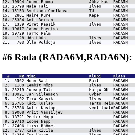
12. 10994 
Jonne Rooma               Jõhvikas  RADA5N   
13. 26798 
Maie Tali                 Ilves     RADA5N   
14. 15153 
Svetlana Omelkova         TÜ        RADA5N   
15.  2801 
Maire Kure                Kape      RADA5N   
16. 25384 
Anti Reiman                         RADA5M   
17.  1339 
Piret Kaasik              Ilves     RADA5N   
18. 19617 
Janno Mäeotsa                       RADA5M   
19. 39729 
Tarmo Palm                          RADA5M   
20.   128 
Udo Lüüs                  Ilves     RADA5M   
21.   703 
Ülle Põldoja              Ilves     RADA5N   
#6 Rada (RADA6M,RADA6N): 
  #    NR 
Nimi                      Klubi     Klass    
 1.  5562 
Henn Rast                 Rait      RADA6M   
 2.  1100 
Lembit Nöps               Ilves     RADA6M   
 3. 25219 
Joosep Tali               Harju OK  RADA6M   
 4. 10921 
Jan Villemson             Cyber     RADA6M   
 5.   102 
Tiiu Kaasik               Ilves     RADA6N   
 6. 25785 
Kädi Kuslap               Tartu ReisRADA6N   
 7. 25786 
Aulis Kuslap              ventilaatoRADA6M   
 8. 39008 
Priit Vassiljev                     RADA6M   
 9. 18721 
Peeter Napp                         RADA6M   
 9. 29710 
Loone Napp                          RADA6N   
11. 37406 
Liisi Röömel                        RADA6N   
12.  2737 
Kaie Kivila               Ilves     RADA6N   
13. 24254 
Evi Vaino                 Ilves     RADA6N   