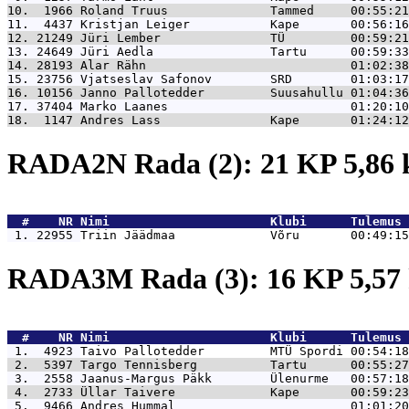
10.  1966 
Roland Truus              Tammed     00:55:21
11.  4437 
Kristjan Leiger           Kape       00:56:16
12. 21249 
Jüri Lember               TÜ         00:59:21
13. 24649 
Jüri Aedla                Tartu      00:59:33
14. 28193 
Alar Rähn                            01:02:38
15. 23756 
Vjatseslav Safonov        SRD        01:03:17
16. 10156 
Janno Pallotedder         Suusahullu 01:04:36
17. 37404 
Marko Laanes                         01:20:10
18.  1147 
Andres Lass               Kape       01:24:12
RADA2N Rada (2): 21 KP 5,86
  #    NR 
Nimi                      Klubi      Tulemus 
 1. 22955 
Triin Jäädmaa             Võru       00:49:15
RADA3M Rada (3): 16 KP 5,5
  #    NR 
Nimi                      Klubi      Tulemus 
 1.  4923 
Taivo Pallotedder         MTÜ Spordi 00:54:18
 2.  5397 
Targo Tennisberg          Tartu      00:55:27
 3.  2558 
Jaanus-Margus Päkk        Ülenurme   00:57:18
 4.  2733 
Üllar Taivere             Kape       00:59:23
 5.  9466 
Andres Hummal                        01:01:20