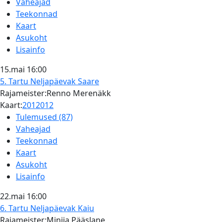
Vaheajad
Teekonnad
Kaart
Asukoht
Lisainfo
15.mai
16:00
5. Tartu Neljapäevak
Saare
Rajameister:Renno Merenäkk
Kaart:
2012012
Tulemused (87)
Vaheajad
Teekonnad
Kaart
Asukoht
Lisainfo
22.mai
16:00
6. Tartu Neljapäevak
Kaiu
Rajameister:Minija Pääslane