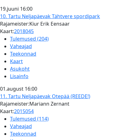
19.juuni
16:00
10. Tartu Neljapäevak
Tähtvere spordipark
Rajameister:Kiur Erik Eensaar
Kaart:
2018045
Tulemused (204)
Vaheajad
Teekonnad
Kaart
Asukoht
Lisainfo
01.august
16:00
11. Tartu Neljapäevak
Otepää (REEDE!)
Rajameister:Mariann Zernant
Kaart:
2015054
Tulemused (114)
Vaheajad
Teekonnad