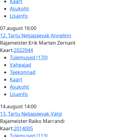
Kaart
Asukoht
Lisainfo
07.august
16:00
12. Tartu Neljapäevak
Annelinn
Rajameister:Erik Marten Zernant
Kaart:
2022044
Tulemused (170)
Vaheajad
Teekonnad
Kaart
Asukoht
Lisainfo
14.august
14:00
13. Tartu Neljapäevak
Välgi
Rajameister:Raiko Marrandi
Kaart:
2014005
Tulemused (113)