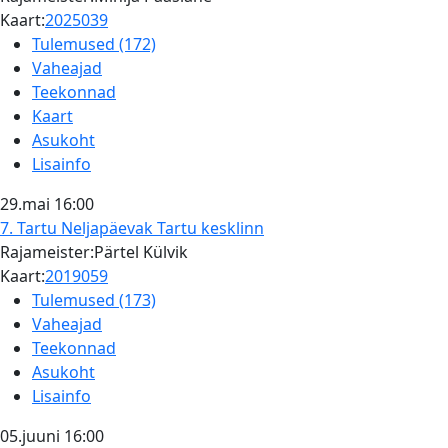
Kaart:
2025039
Tulemused (172)
Vaheajad
Teekonnad
Kaart
Asukoht
Lisainfo
29.mai
16:00
7. Tartu Neljapäevak
Tartu kesklinn
Rajameister:Pärtel Külvik
Kaart:
2019059
Tulemused (173)
Vaheajad
Teekonnad
Asukoht
Lisainfo
05.juuni
16:00