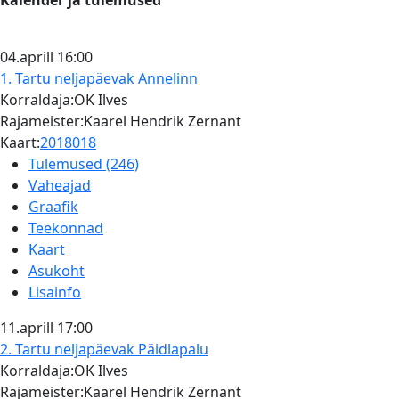
Kalender ja tulemused
04.aprill
16:00
1. Tartu neljapäevak
Annelinn
Korraldaja:OK Ilves
Rajameister:Kaarel Hendrik Zernant
Kaart:
2018018
Tulemused (246)
Vaheajad
Graafik
Teekonnad
Kaart
Asukoht
Lisainfo
11.aprill
17:00
2. Tartu neljapäevak
Päidlapalu
Korraldaja:OK Ilves
Rajameister:Kaarel Hendrik Zernant