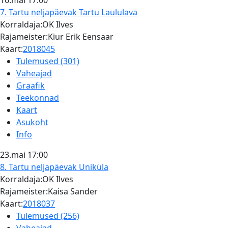
16.mai
17:00
7. Tartu neljapäevak
Tartu Laululava
Korraldaja:OK Ilves
Rajameister:Kiur Erik Eensaar
Kaart:
2018045
Tulemused (301)
Vaheajad
Graafik
Teekonnad
Kaart
Asukoht
Info
23.mai
17:00
8. Tartu neljapäevak
Uniküla
Korraldaja:OK Ilves
Rajameister:Kaisa Sander
Kaart:
2018037
Tulemused (256)