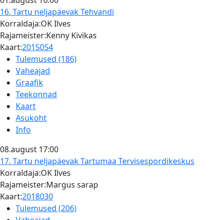
01.august
16:00
16. Tartu neljapäevak
Tehvandi
Korraldaja:OK Ilves
Rajameister:Kenny Kivikas
Kaart:
2015054
Tulemused (186)
Vaheajad
Graafik
Teekonnad
Kaart
Asukoht
Info
08.august
17:00
17. Tartu neljapäevak
Tartumaa Tervisespordikeskus
Korraldaja:OK Ilves
Rajameister:Margus sarap
Kaart:
2018030
Tulemused (206)