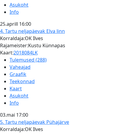
Asukoht
Info
25.aprill
16:00
4. Tartu neljapäevak
Elva linn
Korraldaja:OK Ilves
Rajameister:Kustu Künnapas
Kaart:
2018084LK
Tulemused (288)
Vaheajad
Graafik
Teekonnad
Kaart
Asukoht
Info
03.mai
17:00
5. Tartu neljapäevak
Pühajärve
Korraldaja:OK Ilves